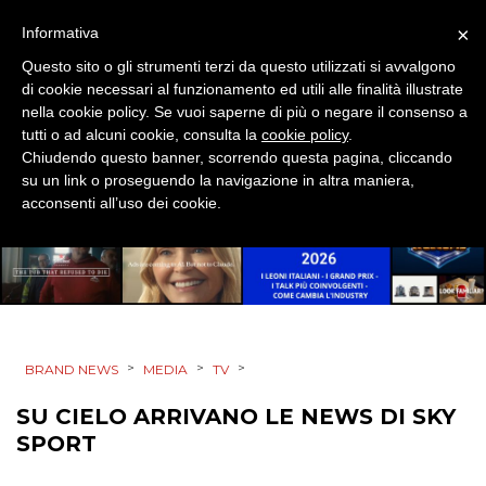
×
Informativa
DESIGN
Questo sito o gli strumenti terzi da questo utilizzati si avvalgono
EVENTI
di cookie necessari al funzionamento ed utili alle finalità illustrate
nella cookie policy. Se vuoi saperne di più o negare il consenso a
tutti o ad alcuni cookie, consulta la
MOBILE
cookie policy
.
Chiudendo questo banner, scorrendo questa pagina, cliccando
su un link o proseguendo la navigazione in altra maniera,
PROMOZIONI
acconsenti all’uso dei cookie.
PRODOTTI
PUNTI VENDITA
>
>
>
BRAND NEWS
MEDIA
TV
CSR
SU CIELO ARRIVANO LE NEWS DI SKY
SPORT
STRATEGIE