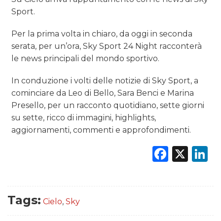
Sport.
RICERCHE
Per la prima volta in chiaro, da oggi in seconda
serata, per un’ora, Sky Sport 24 Night racconterà
PREVISIONI/SCENARI
le news principali del mondo sportivo.
NORMATIVE
In conduzione i volti delle notizie di Sky Sport, a
TREND
cominciare da Leo di Bello, Sara Benci e Marina
Presello, per un racconto quotidiano, sette giorni
CASE HISTORY
su sette, ricco di immagini, highlights,
aggiornamenti, commenti e approfondimenti.
OPINIONI
Faceb
X
L
Tags:
Cielo
,
Sky