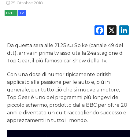
29 Ottobre 2018
ESTERNA
FREE
TV
Faceb
X
L
RADIO / AUDIO
TV
Da questa sera alle 21.25 su Spike (canale 49 del
dtt), arriva in prima tv assoluta la 24a stagione di
Top Gear, il più famoso car-show della Tv.
Con una dose di humor tipicamente british
applicato alla passione per le auto e, più in
DATI
generale, per tutto ciò che si muove a motore,
Top Gear è uno dei programmi più longevi del
RICERCHE
piccolo schermo, prodotto dalla BBC per oltre 20
anni e diventato un cult raccogliendo successo e
PREVISIONI/SCENARI
apprezzamenti in tutto il mondo.
NORMATIVE