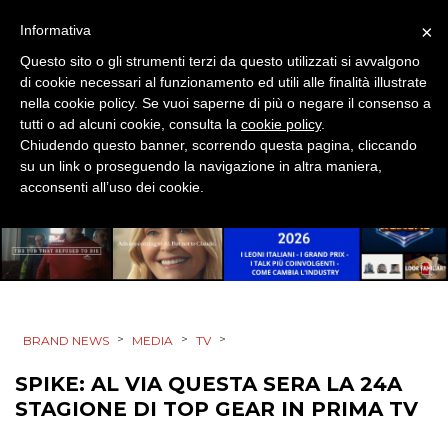
PROMOZIONI
×
Informativa
Questo sito o gli strumenti terzi da questo utilizzati si avvalgono
di cookie necessari al funzionamento ed utili alle finalità illustrate
nella cookie policy. Se vuoi saperne di più o negare il consenso a
PRODOTTI
tutti o ad alcuni cookie, consulta la
cookie policy
.
Chiudendo questo banner, scorrendo questa pagina, cliccando
PUNTI VENDITA
su un link o proseguendo la navigazione in altra maniera,
acconsenti all’uso dei cookie.
CSR
STRATEGIE
>
>
>
BRAND NEWS
MEDIA
TV
CINEMA
SPIKE: AL VIA QUESTA SERA LA 24A
DIGITALE
STAGIONE DI TOP GEAR IN PRIMA TV
EDITORIA