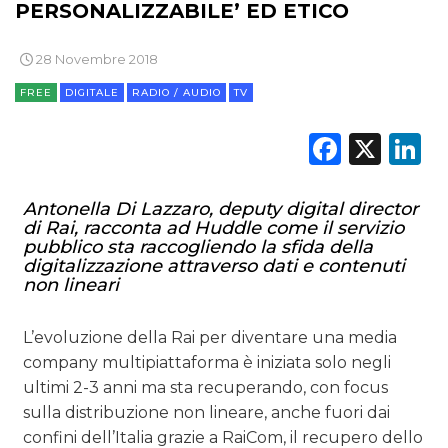
PERSONALIZZABILE’ ED ETICO
28 Novembre 2018
FREE
DIGITALE
RADIO / AUDIO
TV
Faceb
X
L
Antonella Di Lazzaro, deputy digital director
di Rai, racconta ad Huddle come il servizio
pubblico sta raccogliendo la sfida della
digitalizzazione attraverso dati e contenuti
non lineari
L’evoluzione della Rai per diventare una media
company multipiattaforma è iniziata solo negli
ultimi 2-3 anni ma sta recuperando, con focus
sulla distribuzione non lineare, anche fuori dai
confini dell’Italia grazie a RaiCom, il recupero dello