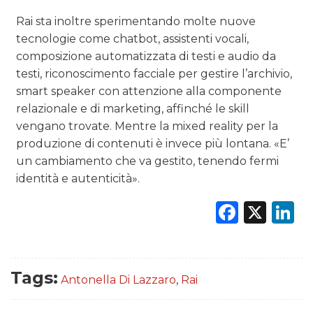
Rai sta inoltre sperimentando molte nuove
tecnologie come chatbot, assistenti vocali,
composizione automatizzata di testi e audio da
testi, riconoscimento facciale per gestire l’archivio,
smart speaker con attenzione alla componente
relazionale e di marketing, affinché le skill
vengano trovate. Mentre la mixed reality per la
produzione di contenuti è invece più lontana. «E’
un cambiamento che va gestito, tenendo fermi
identità e autenticità».
Faceb
X
L
Tags:
Antonella Di Lazzaro
,
Rai