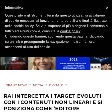
DATI
×
Informativa
Questo sito o gli strumenti terzi da questo utilizzati si avvalgono
RICERCHE
di cookie necessari al funzionamento ed utili alle finalità illustrate
nella cookie policy. Se vuoi saperne di più o negare il consenso a
PREVISIONI/SCENARI
tutti o ad alcuni cookie, consulta la
cookie policy
.
Chiudendo questo banner, scorrendo questa pagina, cliccando
NORMATIVE
su un link o proseguendo la navigazione in altra maniera,
acconsenti all’uso dei cookie.
TREND
CASE HISTORY
OPINIONI
>
>
>
BRAND NEWS
MEDIA
DIGITALE
RAI INTERCETTA I TARGET EVOLUTI
CON I CONTENUTI NON LINEARI E SI
POSIZIONA COME ‘EDITORE