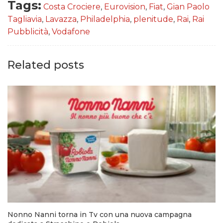
Tags:
Costa Crociere
,
Eurovision
,
Fiat
,
Gian Paolo
Tagliavia
,
Lavazza
,
Philadelphia
,
plenitude
,
Rai
,
Rai
Pubblicità
,
Vodafone
Related posts
Nonno Nanni torna in Tv con una nuova campagna