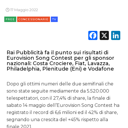
17 Maggio 2022
FREE
CONCESSIONARIE
TV
Faceb
X
L
Rai Pubblicità fa il punto sui risultati di
Eurovision Song Contest per gli sponsor
nazionali: Costa Crociere, Fiat, Lavazza,
Philadelphia, Plenitude (Eni) e Vodafone
Dopo gli ottimi numeri delle due semifinali che
sono state seguite mediamente da 5.520.000
telespettatori, con il 27,4% di share, la finale di
sabato 14 maggio dell’Eurovision Song Contest ha
registrato il record di 6,6 milioni ed il 42% di share,
segnando una crescita del +45% rispetto alla
finale 2021.