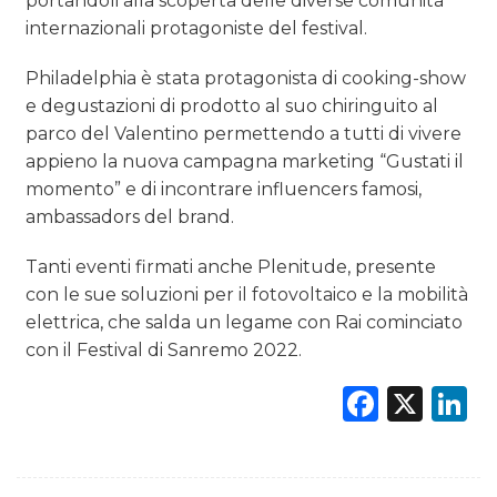
portandoli alla scoperta delle diverse comunità
internazionali protagoniste del festival.
Philadelphia è stata protagonista di cooking-show
e degustazioni di prodotto al suo chiringuito al
parco del Valentino permettendo a tutti di vivere
appieno la nuova campagna marketing “Gustati il
momento” e di incontrare influencers famosi,
ambassadors del brand.
Tanti eventi firmati anche Plenitude, presente
con le sue soluzioni per il fotovoltaico e la mobilità
elettrica, che salda un legame con Rai cominciato
con il Festival di Sanremo 2022.
Faceb
X
L