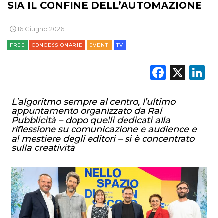
SIA IL CONFINE DELL’AUTOMAZIONE
16 Giugno 2026
FREE
CONCESSIONARIE
EVENTI
TV
Faceb
X
L
L’algoritmo sempre al centro, l’ultimo
appuntamento organizzato da Rai
Pubblicità – dopo quelli dedicati alla
riflessione su comunicazione e audience e
al mestiere degli editori – si è concentrato
sulla creatività