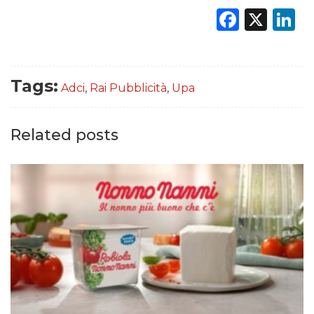
Faceb
X
L
Tags:
Adci
,
Rai Pubblicità
,
Upa
Related posts