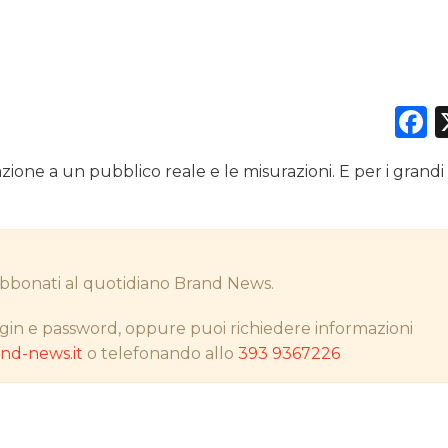
DATI
F
RICERCHE
gazione a un pubblico reale e le misurazioni. E per i grand
PREVISIONI/SCENARI
NORMATIVE
TREND
i abbonati al quotidiano Brand News.
CASE HISTORY
gin e password, oppure puoi richiedere informazioni
d-news.it
o telefonando allo
393 9367226
OPINIONI