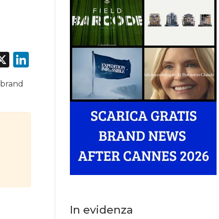
acebook
X
LinkedIn
i brand
In evidenza