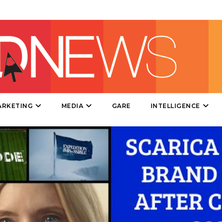
DIRECT
SPONSOR
DESIGN
EVENTI
MOBILE
ARKETING
MEDIA
GARE
INTELLIGENCE
PROMOZIONI
PRODOTTI
PUNTI VENDITA
CSR