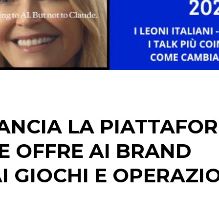
STRATEGIE
CINEMA
DIGITALE
EDITORIA
LANCIA LA PIATTAFO
ESTERNA
E OFFRE AI BRAND
RADIO / AUDIO
I GIOCHI E OPERAZI
TV