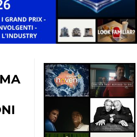
RMA
ONI