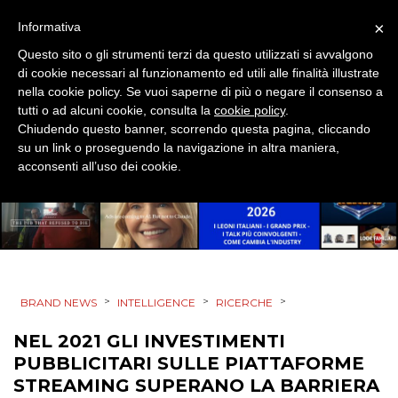
DESIGN
×
Informativa
EVENTI
Questo sito o gli strumenti terzi da questo utilizzati si avvalgono
di cookie necessari al funzionamento ed utili alle finalità illustrate
nella cookie policy. Se vuoi saperne di più o negare il consenso a
MOBILE
tutti o ad alcuni cookie, consulta la
cookie policy
.
Chiudendo questo banner, scorrendo questa pagina, cliccando
PROMOZIONI
su un link o proseguendo la navigazione in altra maniera,
acconsenti all’uso dei cookie.
PRODOTTI
PUNTI VENDITA
>
>
>
BRAND NEWS
INTELLIGENCE
RICERCHE
CSR
NEL 2021 GLI INVESTIMENTI
STRATEGIE
PUBBLICITARI SULLE PIATTAFORME
STREAMING SUPERANO LA BARRIERA