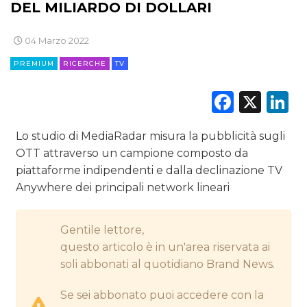
DEL MILIARDO DI DOLLARI
CINEMA
04 Marzo 2022
DIGITALE
PREMIUM
RICERCHE
TV
EDITORIA
Faceb
X
L
ESTERNA
Lo studio di MediaRadar misura la pubblicità sugli
OTT attraverso un campione composto da
RADIO / AUDIO
piattaforme indipendenti e dalla declinazione TV
Anywhere dei principali network lineari
TV
Gentile lettore,
questo articolo è in un'area riservata ai
soli abbonati al quotidiano Brand News.
DATI
Se sei abbonato puoi accedere con la