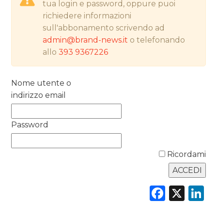
tua login e password, oppure puoi
RICERCHE
richiedere informazioni
sull'abbonamento scrivendo ad
PREVISIONI/SCENARI
admin@brand-news.it
o telefonando
allo
393 9367226
NORMATIVE
TREND
Nome utente o
indirizzo email
CASE HISTORY
Password
OPINIONI
Ricordami
Faceb
X
L