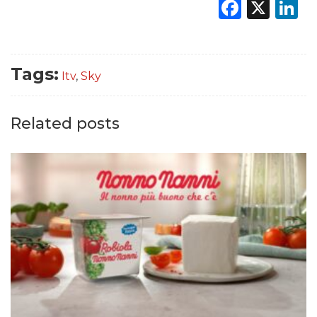
Faceb
X
L
Tags:
Itv
,
Sky
Related posts