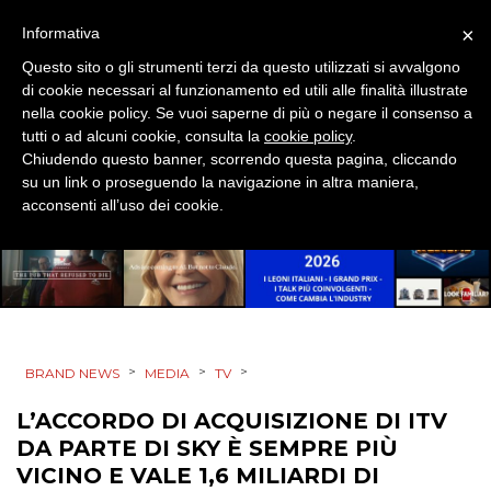
PUNTI VENDITA
×
Informativa
Questo sito o gli strumenti terzi da questo utilizzati si avvalgono
CSR
di cookie necessari al funzionamento ed utili alle finalità illustrate
nella cookie policy. Se vuoi saperne di più o negare il consenso a
STRATEGIE
tutti o ad alcuni cookie, consulta la
cookie policy
.
Chiudendo questo banner, scorrendo questa pagina, cliccando
su un link o proseguendo la navigazione in altra maniera,
acconsenti all’uso dei cookie.
CINEMA
DIGITALE
EDITORIA
>
>
>
BRAND NEWS
MEDIA
TV
ESTERNA
L’ACCORDO DI ACQUISIZIONE DI ITV
RADIO / AUDIO
DA PARTE DI SKY È SEMPRE PIÙ
VICINO E VALE 1,6 MILIARDI DI
TV