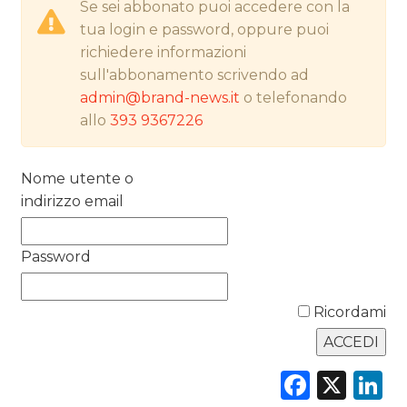
Se sei abbonato puoi accedere con la
tua login e password, oppure puoi
PREVISIONI/SCENARI
richiedere informazioni
sull'abbonamento scrivendo ad
NORMATIVE
admin@brand-news.it
o telefonando
TREND
allo
393 9367226
CASE HISTORY
Nome utente o
indirizzo email
OPINIONI
Password
Ricordami
Faceb
X
L