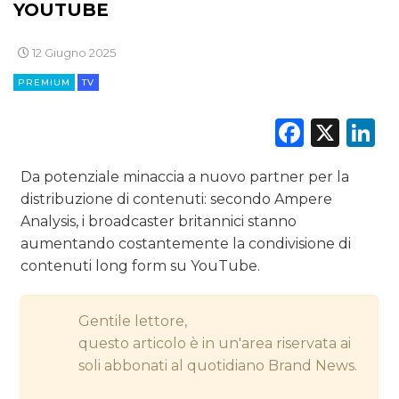
CINEMA
YOUTUBE
DIGITALE
12 Giugno 2025
PREMIUM
TV
EDITORIA
Faceb
X
L
ESTERNA
RADIO / AUDIO
Da potenziale minaccia a nuovo partner per la
distribuzione di contenuti: secondo Ampere
TV
Analysis, i broadcaster britannici stanno
aumentando costantemente la condivisione di
contenuti long form su YouTube.
Gentile lettore,
questo articolo è in un'area riservata ai
DATI
soli abbonati al quotidiano Brand News.
RICERCHE