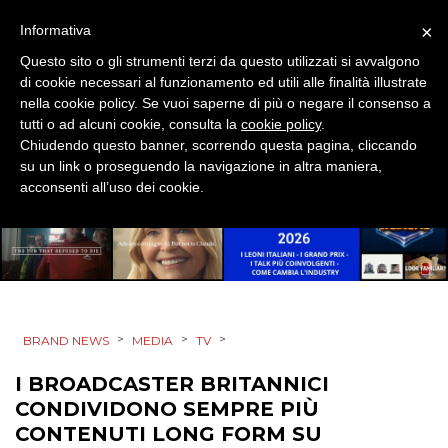
EVENTI
×
Informativa
Questo sito o gli strumenti terzi da questo utilizzati si avvalgono
MOBILE
di cookie necessari al funzionamento ed utili alle finalità illustrate
nella cookie policy. Se vuoi saperne di più o negare il consenso a
PROMOZIONI
tutti o ad alcuni cookie, consulta la
cookie policy
.
Chiudendo questo banner, scorrendo questa pagina, cliccando
su un link o proseguendo la navigazione in altra maniera,
acconsenti all’uso dei cookie.
PRODOTTI
PUNTI VENDITA
CSR
>
>
>
BRAND NEWS
MEDIA
TV
STRATEGIE
I BROADCASTER BRITANNICI
CONDIVIDONO SEMPRE PIÙ
CONTENUTI LONG FORM SU