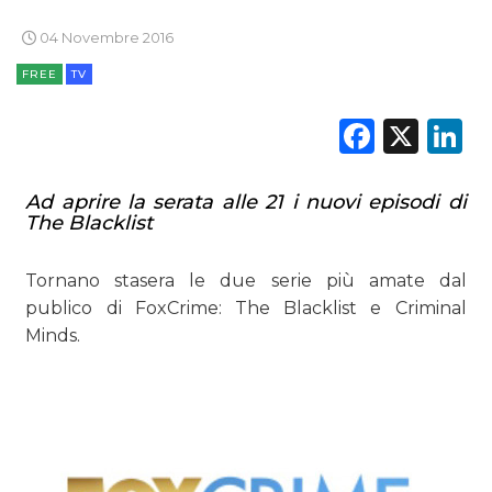
RICERCHE
04 Novembre 2016
PREVISIONI/SCENARI
FREE
TV
NORMATIVE
Faceb
X
L
TREND
Ad aprire la serata alle 21 i nuovi episodi di
The Blacklist
CASE HISTORY
OPINIONI
Tornano stasera le due serie più amate dal
publico di FoxCrime: The Blacklist e Criminal
Minds.