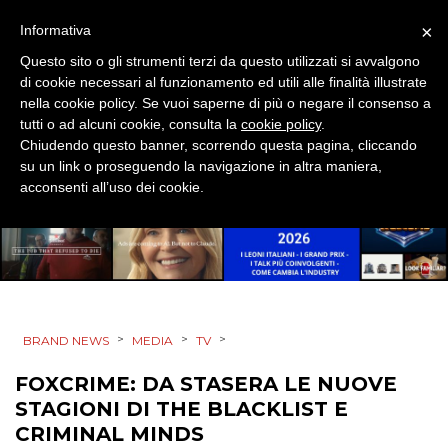
×
Informativa
CINEMA
Questo sito o gli strumenti terzi da questo utilizzati si avvalgono
DIGITALE
di cookie necessari al funzionamento ed utili alle finalità illustrate
nella cookie policy. Se vuoi saperne di più o negare il consenso a
tutti o ad alcuni cookie, consulta la
cookie policy
.
EDITORIA
Chiudendo questo banner, scorrendo questa pagina, cliccando
su un link o proseguendo la navigazione in altra maniera,
ESTERNA
acconsenti all’uso dei cookie.
RADIO / AUDIO
TV
>
>
>
BRAND NEWS
MEDIA
TV
FOXCRIME: DA STASERA LE NUOVE
STAGIONI DI THE BLACKLIST E
DATI
CRIMINAL MINDS