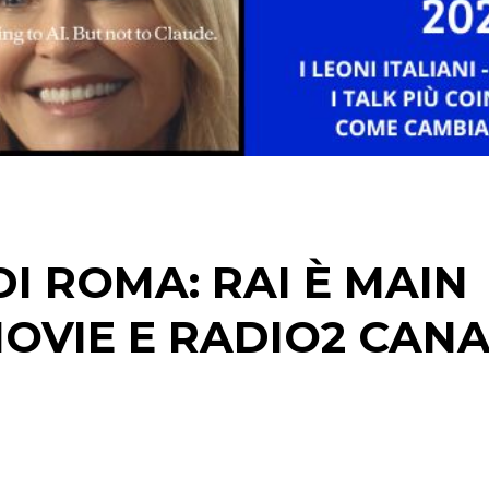
CINEMA
DIGITALE
EDITORIA
ESTERNA
I ROMA: RAI È MAIN
RADIO / AUDIO
OVIE E RADIO2 CANA
TV