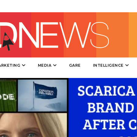
DESIGN
EVENTI
MOBILE
PROMOZIONI
ARKETING
MEDIA
GARE
INTELLIGENCE
PRODOTTI
PUNTI VENDITA
CSR
STRATEGIE