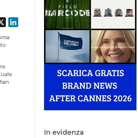
acebook
X
LinkedIn
Roma:
sto
ure
ntuale
Main
In evidenza