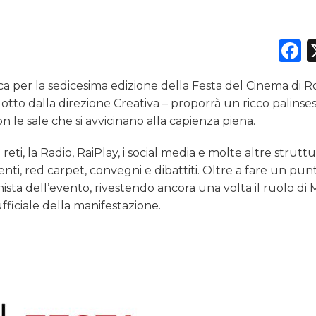
DATI
F
RICERCHE
PREVISIONI/SCENARI
ca per la sedicesima edizione della Festa del Cinema di 
dotto dalla direzione Creativa – proporrà un ricco palinse
NORMATIVE
 le sale che si avvicinano alla capienza piena.
TREND
reti, la Radio, RaiPlay, i social media e molte altre strutt
enti, red carpet, convegni e dibattiti. Oltre a fare un pu
CASE HISTORY
ista dell’evento, rivestendo ancora una volta il ruolo di 
fficiale della manifestazione.
OPINIONI