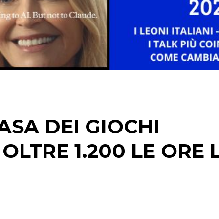
DATI
RICERCHE
PREVISIONI/SCENARI
NORMATIVE
ASA DEI GIOCHI
TREND
. OLTRE 1.200 LE ORE 
CASE HISTORY
OPINIONI