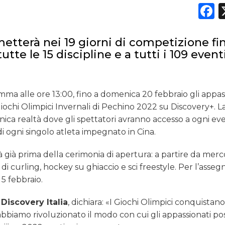
F
metterà nei 19 giorni di competizione fi
te le 15 discipline e a tutti i 109 event
mma alle ore 13:00, fino a domenica 20 febbraio gli appas
Giochi Olimpici Invernali di Pechino 2022 su Discovery+. L
unica realtà dove gli spettatori avranno accesso a ogni ev
i ogni singolo atleta impegnato in Cina.
à già prima della cerimonia di apertura: a partire da merc
 di curling, hockey su ghiaccio e sci freestyle. Per l’asse
5 febbraio.
Discovery Italia
, dichiara: «I Giochi Olimpici conquistan
 abbiamo rivoluzionato il modo con cui gli appassionati p