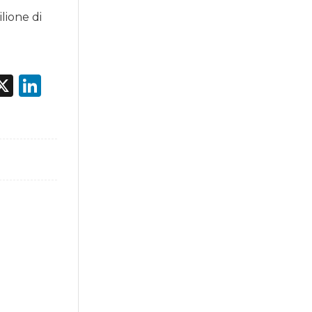
lione di
acebook
X
LinkedIn