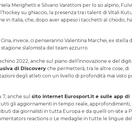
niela Merighetti e Silvano Varettoni per lo sci alpino, Fulv
l’hockey su ghiaccio, la presenza tra i talent di Vitali Kut
 in Italia, che, dopo aver appeso i tacchetti al chiodo, h
 Cina, invece, ci penseranno Valentina Marchei, ex stella 
sa stagione slalomista del team azzurro.
 Pechino 2022, anche sul piano dell’innovazione e del digit
usiva di Discovery
che permetterà, tra le altre cose, di
zioni degli atleti con un livello di profondità mai visto p
u 7, anche sul
sito internet Eurosport.it e sulle app di
di tutti gli aggiornamenti in tempo reale, approfondimenti,
ributi dai giornalisti in tutta Europa e da quelli on-site a 
mmentators reactions o Le medaglie in tutte le lingue de