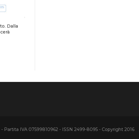
o. Dalla
scerà
Partita IVA 07599810962 - ISSN 2499-8095 - Copyright 2016