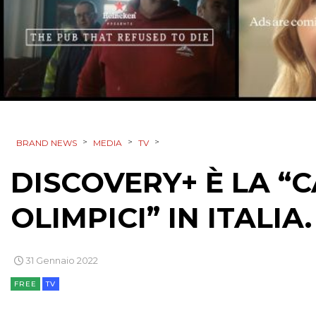
>
>
>
BRAND NEWS
MEDIA
TV
DISCOVERY+ È LA “C
OLIMPICI” IN ITALIA
31 Gennaio 2022
FREE
TV