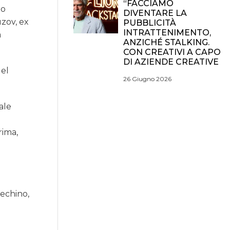
“FACCIAMO
io
DIVENTARE LA
uzov, ex
PUBBLICITÀ
INTRATTENIMENTO,
a
ANZICHÉ STALKING.
CON CREATIVI A CAPO
DI AZIENDE CREATIVE
del
26 Giugno 2026
ale
rima,
Pechino,
l