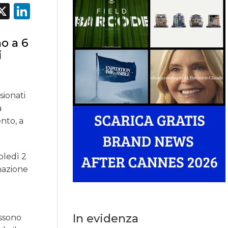
acebook
X
LinkedIn
no a 6
i
sionati
a
ento, a
oledì 2
gnazione
o
In evidenza
ossono