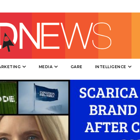
STRATEGIE
CINEMA
DIGITALE
ARKETING
MEDIA
GARE
INTELLIGENCE
EDITORIA
ESTERNA
RADIO / AUDIO
TV