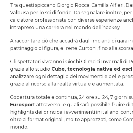
Tra questi spiccano Giorgio Rocca, Camilla Alfieri, Da
Valbusa per lo sci di fondo. Da segnalare inoltre, per 
calciatore professionista con diverse esperienze anche
intrapreso una carriera nel mondo dell’hockey.
A raccontare ciò che accadrà dagli impianti di gara in
pattinaggio di figura, e Irene Curtoni, fino alla scor
Gli spettatori vivranno i Giochi Olimpici Invernali di
grazie allo studio
Cube, tecnologia nativa ed escl
analizzare ogni dettaglio dei movimenti e delle presta
grazie al ricorso alla realtà virtuale e aumentata.
Copertura totale e continua, 24 ore su 24, 7 giorni s
Eurospor
t attraverso le quali sarà possibile fruire 
highlights dei principali avvenimenti in italiano, cont
oltre ai format originali, molto apprezzati, come Co
mondo.