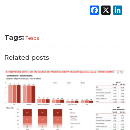
Faceb
X
L
Tags:
Teads
Related posts