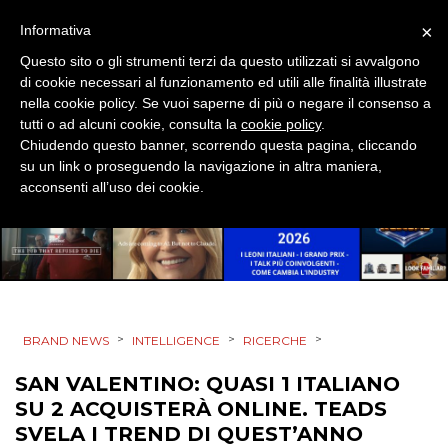
×
Informativa
Questo sito o gli strumenti terzi da questo utilizzati si avvalgono
DATI
di cookie necessari al funzionamento ed utili alle finalità illustrate
nella cookie policy. Se vuoi saperne di più o negare il consenso a
RICERCHE
tutti o ad alcuni cookie, consulta la
cookie policy
.
Chiudendo questo banner, scorrendo questa pagina, cliccando
su un link o proseguendo la navigazione in altra maniera,
PREVISIONI/SCENARI
acconsenti all’uso dei cookie.
NORMATIVE
TREND
CASE HISTORY
>
>
>
BRAND NEWS
INTELLIGENCE
RICERCHE
OPINIONI
SAN VALENTINO: QUASI 1 ITALIANO
SU 2 ACQUISTERÀ ONLINE. TEADS
SVELA I TREND DI QUEST’ANNO