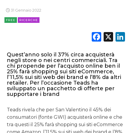
31 Gennaio 2022
FREE
RICERCHE
Faceb
X
L
Quest’anno solo il 37% circa acquisterà
negli store o nei centri commerciali. Tra
chi propende per l’acquisto online ben il
25% farà shopping sui siti eCommerce,
l’11,5% sui siti web dei brand e l’8% da altri
retailer. Per l’occasione Teads ha
sviluppato un pacchetto di offerte per
supportare i brand
Teads rivela che per San Valentino il 45% dei
consumatori (fonte GWI) acquisterà online e che
tra questi il 25% farà shopping sui siti eCommerce
come Amazon, l’11,5% sui siti web dei brand e l’8%