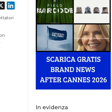
acebook
X
LinkedIn
ttatori
con
.
In evidenza