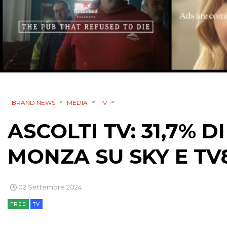
>
>
>
BRAND NEWS
MEDIA
TV
ASCOLTI TV: 31,7% D
MONZA SU SKY E TV
02 Settembre 2024
FREE
TV