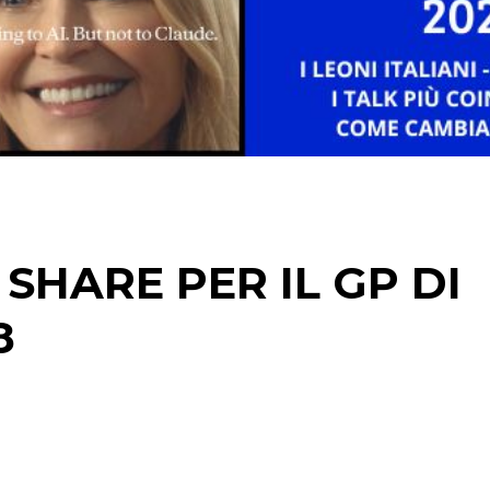
STRATEGIE
CINEMA
DIGITALE
EDITORIA
I SHARE PER IL GP DI
ESTERNA
8
RADIO / AUDIO
TV