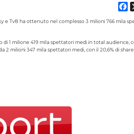
F
ky e Tv8 ha ottenuto nel complesso 3 milioni 766 mila spe
DATI
RICERCHE
 di 1 milione 419 mila spettatori medi in total audience, 
da 2 milioni 347 mila spettatori medi, con il 20,6% di share
PREVISIONI/SCENARI
NORMATIVE
TREND
CASE HISTORY
OPINIONI