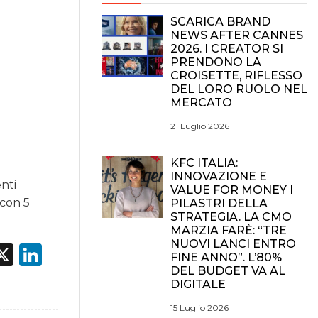
SCARICA BRAND
NEWS AFTER CANNES
2026. I CREATOR SI
PRENDONO LA
CROISETTE, RIFLESSO
DEL LORO RUOLO NEL
MERCATO
21 Luglio 2026
KFC ITALIA:
INNOVAZIONE E
enti
VALUE FOR MONEY I
 con 5
PILASTRI DELLA
STRATEGIA. LA CMO
MARZIA FARÈ: “TRE
NUOVI LANCI ENTRO
acebook
X
LinkedIn
FINE ANNO”. L’80%
DEL BUDGET VA AL
DIGITALE
15 Luglio 2026