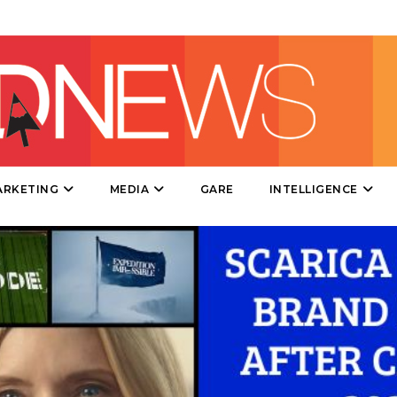
DIRECT
SPONSOR
DESIGN
EVENTI
MOBILE
ARKETING
MEDIA
GARE
INTELLIGENCE
PROMOZIONI
PRODOTTI
PUNTI VENDITA
CSR