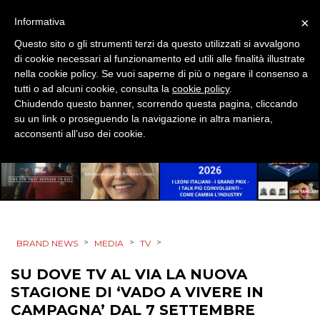
MOBILE
×
Informativa
Questo sito o gli strumenti terzi da questo utilizzati si avvalgono
PROMOZIONI
di cookie necessari al funzionamento ed utili alle finalità illustrate
nella cookie policy. Se vuoi saperne di più o negare il consenso a
tutti o ad alcuni cookie, consulta la
cookie policy
.
Chiudendo questo banner, scorrendo questa pagina, cliccando
su un link o proseguendo la navigazione in altra maniera,
PRODOTTI
acconsenti all’uso dei cookie.
PUNTI VENDITA
CSR
STRATEGIE
>
>
>
BRAND NEWS
MEDIA
TV
SU DOVE TV AL VIA LA NUOVA
STAGIONE DI ‘VADO A VIVERE IN
CINEMA
CAMPAGNA’ DAL 7 SETTEMBRE