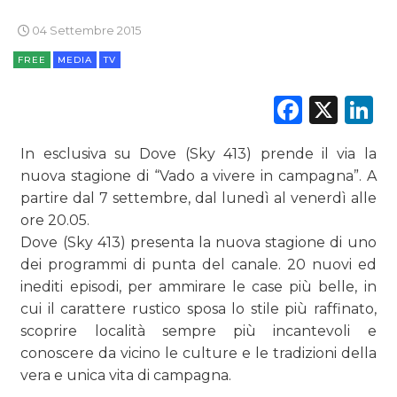
DIGITALE
04 Settembre 2015
EDITORIA
FREE
MEDIA
TV
ESTERNA
Faceb
X
L
RADIO / AUDIO
In esclusiva su Dove (Sky 413) prende il via la
nuova stagione di “Vado a vivere in campagna”. A
TV
partire dal 7 settembre, dal lunedì al venerdì alle
ore 20.05.
Dove (Sky 413) presenta la nuova stagione di uno
dei programmi di punta del canale. 20 nuovi ed
inediti episodi, per ammirare le case più belle, in
cui il carattere rustico sposa lo stile più raffinato,
DATI
scoprire località sempre più incantevoli e
conoscere da vicino le culture e le tradizioni della
RICERCHE
vera e unica vita di campagna.
PREVISIONI/SCENARI