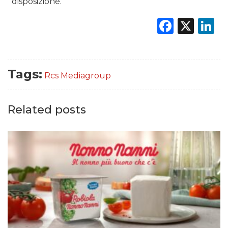
disposizione.
Faceb
X
L
Tags:
Rcs Mediagroup
Related posts