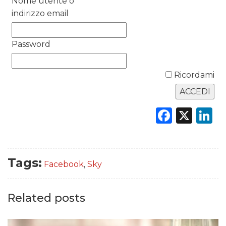
Nome utente o
indirizzo email
DATI
Password
RICERCHE
Ricordami
PREVISIONI/SCENARI
NORMATIVE
Faceb
X
L
TREND
CASE HISTORY
Tags:
Facebook
,
Sky
OPINIONI
Related posts