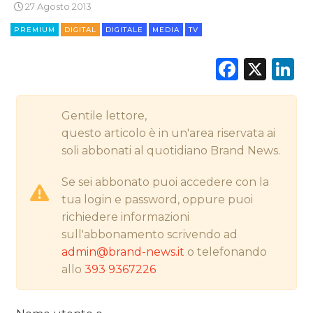
27 Agosto 2013
STRATEGIE
PREMIUM
DIGITAL
DIGITALE
MEDIA
TV
Faceb
X
L
CINEMA
Gentile lettore,
DIGITALE
questo articolo è in un'area riservata ai
soli abbonati al quotidiano Brand News.
EDITORIA
Se sei abbonato puoi accedere con la
ESTERNA
tua login e password, oppure puoi
richiedere informazioni
RADIO / AUDIO
sull'abbonamento scrivendo ad
admin@brand-news.it
o telefonando
TV
allo
393 9367226