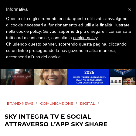
DIRECT
×
Informativa
SPONSOR
Questo sito o gli strumenti terzi da questo utilizzati si avvalgono
di cookie necessari al funzionamento ed utili alle finalità illustrate
DESIGN
nella cookie policy. Se vuoi saperne di più o negare il consenso a
tutti o ad alcuni cookie, consulta la
cookie policy
.
EVENTI
Chiudendo questo banner, scorrendo questa pagina, cliccando
su un link o proseguendo la navigazione in altra maniera,
acconsenti all’uso dei cookie.
MOBILE
PROMOZIONI
PRODOTTI
>
>
>
BRAND NEWS
COMUNICAZIONE
DIGITAL
SKY INTEGRA TV E SOCIAL
PUNTI VENDITA
ATTRAVERSO L’APP SKY SHARE
CSR