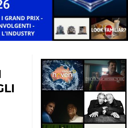
I
GLI