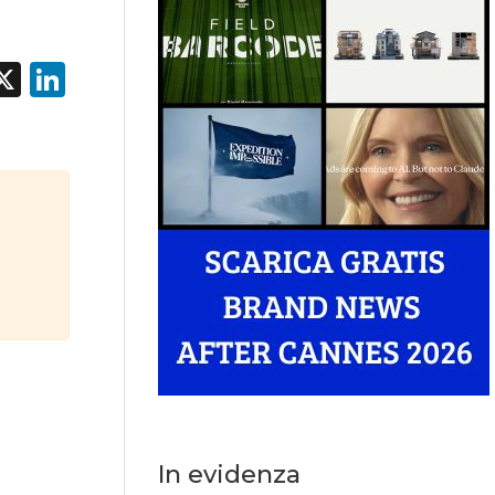
acebook
X
LinkedIn
In evidenza