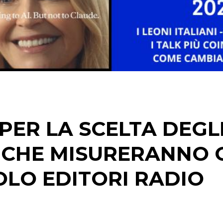
STRATEGIE
CINEMA
DIGITALE
EDITORIA
PER LA SCELTA DEGL
ESTERNA
A CHE MISURERANNO 
RADIO / AUDIO
VOLO EDITORI RADIO
TV