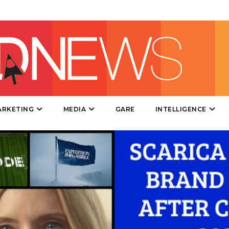
DIRECT
SPONSOR
DESIGN
EVENTI
MOBILE
ARKETING
MEDIA
GARE
INTELLIGENCE
PROMOZIONI
PRODOTTI
PUNTI VENDITA
CSR