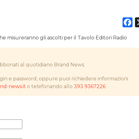
F
DATI
a che misureranno gli ascolti per il Tavolo Editori Radio
RICERCHE
PREVISIONI/SCENARI
i abbonati al quotidiano Brand News.
NORMATIVE
gin e password, oppure puoi richiedere informazioni
d-news.it
o telefonando allo
393 9367226
TREND
CASE HISTORY
OPINIONI