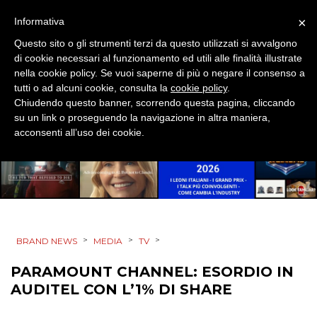
SPONSOR
×
Informativa
Questo sito o gli strumenti terzi da questo utilizzati si avvalgono
DESIGN
di cookie necessari al funzionamento ed utili alle finalità illustrate
nella cookie policy. Se vuoi saperne di più o negare il consenso a
EVENTI
tutti o ad alcuni cookie, consulta la
cookie policy
.
Chiudendo questo banner, scorrendo questa pagina, cliccando
MOBILE
su un link o proseguendo la navigazione in altra maniera,
acconsenti all’uso dei cookie.
PROMOZIONI
PRODOTTI
>
>
>
BRAND NEWS
MEDIA
TV
PUNTI VENDITA
PARAMOUNT CHANNEL: ESORDIO IN
CSR
AUDITEL CON L’1% DI SHARE
STRATEGIE