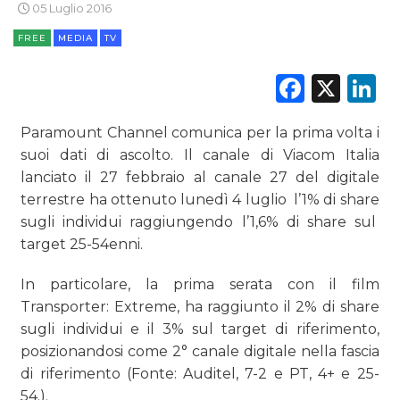
05 Luglio 2016
FREE
MEDIA
TV
Faceb
X
L
CINEMA
DIGITALE
Paramount Channel comunica per la prima volta i
suoi dati di ascolto. Il canale di Viacom Italia
EDITORIA
lanciato il 27 febbraio al canale 27 del digitale
terrestre ha ottenuto lunedì 4 luglio l’1% di share
ESTERNA
sugli individui raggiungendo l’1,6% di share sul
target 25-54enni.
RADIO / AUDIO
In particolare, la prima serata con il film
TV
Transporter: Extreme, ha raggiunto il 2% di share
sugli individui e il 3% sul target di riferimento,
posizionandosi come 2° canale digitale nella fascia
di riferimento (
Fonte: Auditel, 7-2 e PT, 4+ e 25-
54.
).