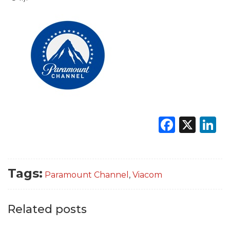
DATI
RICERCHE
PREVISIONI/SCENARI
NORMATIVE
TREND
Faceb
X
L
CASE HISTORY
OPINIONI
Tags:
Paramount Channel
,
Viacom
Related posts