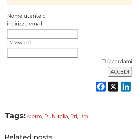
RICERCHE
Nome utente o
PREVISIONI/SCENARI
indirizzo email
NORMATIVE
Password
TREND
Ricordami
CASE HISTORY
OPINIONI
Faceb
X
L
Tags:
Metro
,
Publitalia
,
Rti
,
Um
Related posts