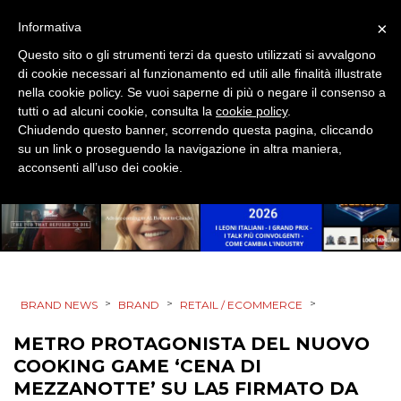
DESIGN
×
Informativa
EVENTI
Questo sito o gli strumenti terzi da questo utilizzati si avvalgono
di cookie necessari al funzionamento ed utili alle finalità illustrate
MOBILE
nella cookie policy. Se vuoi saperne di più o negare il consenso a
tutti o ad alcuni cookie, consulta la
cookie policy
.
Chiudendo questo banner, scorrendo questa pagina, cliccando
PROMOZIONI
su un link o proseguendo la navigazione in altra maniera,
acconsenti all’uso dei cookie.
PRODOTTI
PUNTI VENDITA
CSR
>
>
>
BRAND NEWS
BRAND
RETAIL / ECOMMERCE
METRO PROTAGONISTA DEL NUOVO
STRATEGIE
COOKING GAME ‘CENA DI
MEZZANOTTE’ SU LA5 FIRMATO DA