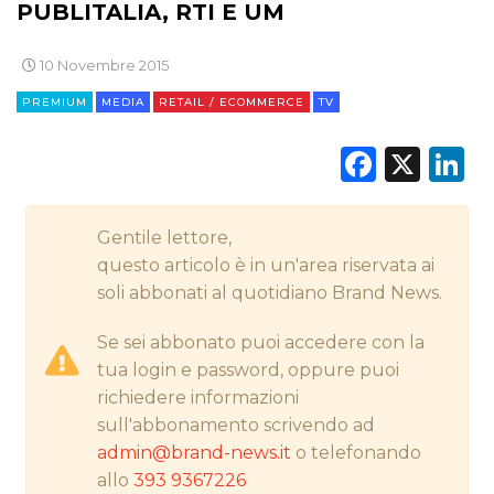
PUBLITALIA, RTI E UM
CINEMA
10 Novembre 2015
DIGITALE
PREMIUM
MEDIA
RETAIL / ECOMMERCE
TV
EDITORIA
Faceb
X
L
ESTERNA
Gentile lettore,
RADIO / AUDIO
questo articolo è in un'area riservata ai
soli abbonati al quotidiano Brand News.
TV
Se sei abbonato puoi accedere con la
tua login e password, oppure puoi
richiedere informazioni
sull'abbonamento scrivendo ad
admin@brand-news.it
o telefonando
DATI
allo
393 9367226