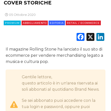
COVER STORICHE
CINEMA
05 Ottobre 2020
DIGITALE
PREMIUM
ABBIGLIAMENTO
EDITORIA
RETAIL / ECOMMERCE
EDITORIA
Faceb
X
L
ESTERNA
Il magazine Rolling Stone ha lanciato il suo sito di
ecommerce per vendere merchandising legato a
RADIO / AUDIO
musica e cultura pop.
TV
Gentile lettore,
questo articolo è in un'area riservata ai
soli abbonati al quotidiano Brand News.
Se sei abbonato puoi accedere con la
DATI
tua login e password, oppure puoi