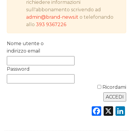
richiedere informazioni
RICERCHE
sull'abbonamento scrivendo ad
admin@brand-news.it
o telefonando
PREVISIONI/SCENARI
allo
393 9367226
NORMATIVE
Nome utente o
TREND
indirizzo email
CASE HISTORY
Password
OPINIONI
Ricordami
Faceb
X
L