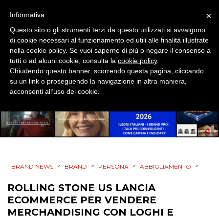
DESIGN
×
Informativa
EVENTI
Questo sito o gli strumenti terzi da questo utilizzati si avvalgono
di cookie necessari al funzionamento ed utili alle finalità illustrate
MOBILE
nella cookie policy. Se vuoi saperne di più o negare il consenso a
tutti o ad alcuni cookie, consulta la
cookie policy
.
Chiudendo questo banner, scorrendo questa pagina, cliccando
PROMOZIONI
su un link o proseguendo la navigazione in altra maniera,
acconsenti all’uso dei cookie.
PRODOTTI
PUNTI VENDITA
>
>
>
>
CSR
BRAND NEWS
BRAND
PERSONA
ABBIGLIAMENTO
ROLLING STONE US LANCIA
STRATEGIE
ECOMMERCE PER VENDERE
MERCHANDISING CON LOGHI E