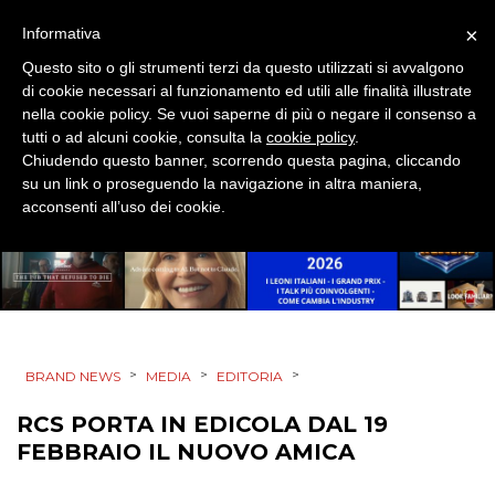
×
Informativa
ESTERNA
Questo sito o gli strumenti terzi da questo utilizzati si avvalgono
di cookie necessari al funzionamento ed utili alle finalità illustrate
RADIO / AUDIO
nella cookie policy. Se vuoi saperne di più o negare il consenso a
tutti o ad alcuni cookie, consulta la
cookie policy
.
TV
Chiudendo questo banner, scorrendo questa pagina, cliccando
su un link o proseguendo la navigazione in altra maniera,
acconsenti all’uso dei cookie.
DATI
RICERCHE
>
>
>
BRAND NEWS
MEDIA
EDITORIA
PREVISIONI/SCENARI
RCS PORTA IN EDICOLA DAL 19
FEBBRAIO IL NUOVO AMICA
NORMATIVE