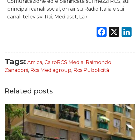
Comunicazione ed è pianificata sui mezzi RCS, sui
principali canali social, on air su Radio Italia e sui
canali televisivi Rai, Mediaset, La7.
Faceb
X
L
Tags:
Amica
,
CairoRCS Media
,
Raimondo
Zanaboni
,
Rcs Mediagroup
,
Rcs Pubblicità
Related posts