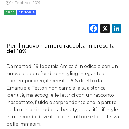
14 Febbraio 2019
TREND
FREE
EDITORIA
CASE HISTORY
Faceb
X
L
OPINIONI
Per il nuovo numero raccolta in crescita
del 18%
Da martedì 19 febbraio Amica è in edicola con un
nuovo e approfondito restyling. Elegante e
contemporaneo, il mensile RCS diretto da
Emanuela Testori non cambia la sua storica
identità, ma accoglie le lettrici con un racconto
inaspettato, fluido e sorprendente che, a partire
dalla moda, si snoda tra beauty, attualità, lifestyle
in un mondo dove il filo conduttore è la bellezza
delle immagini.