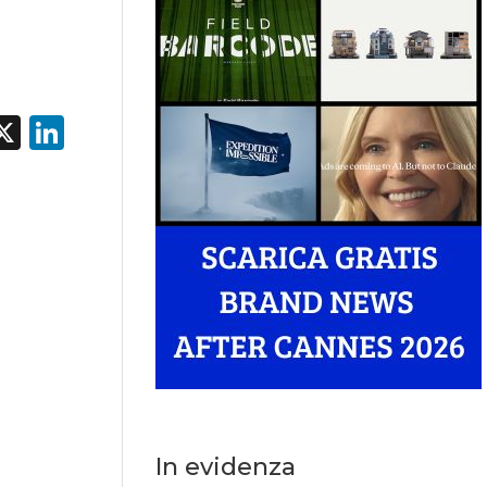
acebook
X
LinkedIn
In evidenza