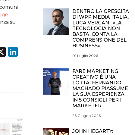
d comuni
DENTRO LA CRESCITA
egge
DI WPP MEDIA ITALIA.
enza su
LUCA VERGANI: «LA
TECNOLOGIA NON
e
BASTA, CONTA LA
COMPRENSIONE DEL
BUSINESS»
acebook
X
LinkedIn
01 Luglio 2026
FARE MARKETING
CREATIVO È UNA
LOTTA. FERNANDO
MACHADO RIASSUME
LA SUA ESPERIENZA
IN 5 CONSIGLI PER I
MARKETER
26 Giugno 2026
JOHN HEGARTY: