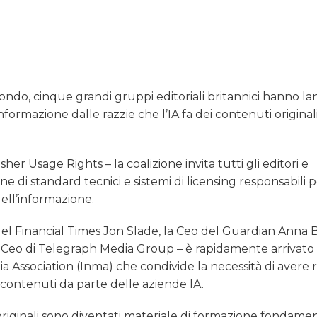
ondo, cinque grandi gruppi editoriali britannici hanno la
formazione dalle razzie che l’IA fa dei contenuti original
r Usage Rights – la coalizione invita tutti gli editori e
 di standard tecnici e sistemi di licensing responsabili 
dell’informazione.
eo del Financial Times Jon Slade, la Ceo del Guardian Anna 
 Ceo di Telegraph Media Group – è rapidamente arrivato 
 Association (Inma) che condivide la necessità di avere 
contenuti da parte delle aziende IA.
uti originali sono diventati materiale di formazione fondame