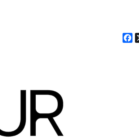
DATI
RICERCHE
PREVISIONI/SCENARI
F
NORMATIVE
TREND
CASE HISTORY
OPINIONI