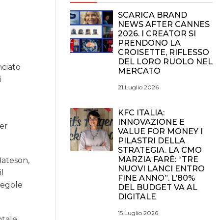
SCARICA BRAND
NEWS AFTER CANNES
2026. I CREATOR SI
PRENDONO LA
CROISETTE, RIFLESSO
DEL LORO RUOLO NEL
nciato
MERCATO
i
21 Luglio 2026
KFC ITALIA:
INNOVAZIONE E
per
VALUE FOR MONEY I
PILASTRI DELLA
STRATEGIA. LA CMO
MARZIA FARÈ: “TRE
Bateson,
NUOVI LANCI ENTRO
il
FINE ANNO”. L’80%
regole
DEL BUDGET VA AL
DIGITALE
15 Luglio 2026
ntale