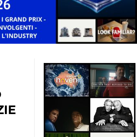
O
ZIE