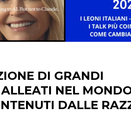
CINEMA
DIGITALE
EDITORIA
ESTERNA
ZIONE DI GRANDI
RADIO / AUDIO
TV
 ALLEATI NEL MOND
ONTENUTI DALLE RAZ