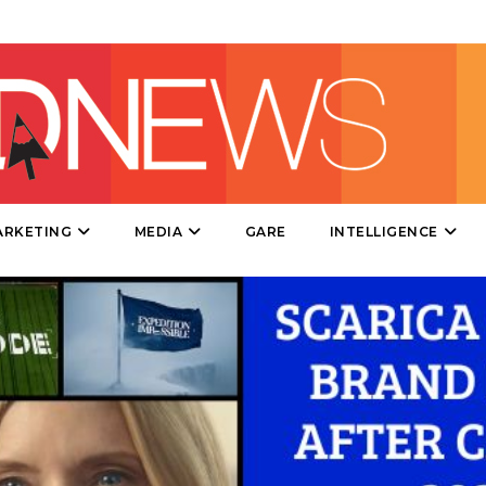
DESIGN
EVENTI
MOBILE
PROMOZIONI
ARKETING
MEDIA
GARE
INTELLIGENCE
PRODOTTI
PUNTI VENDITA
CSR
STRATEGIE