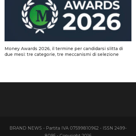
Money Awards 2026, il termine per candidarsi slitta di
due mesi: tre categorie, tre meccanismi di selezione
BRAND NEWS - Partita IVA 07599810962 - ISSN 2499-
8095 - Copyright 2016