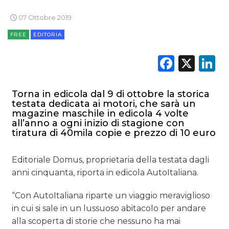
CASE HISTORY
07 Ottobre 2019
OPINIONI
FREE
EDITORIA
Faceb
X
L
Torna in edicola dal 9 di ottobre la storica
testata dedicata ai motori, che sarà un
magazine maschile in edicola 4 volte
all’anno a ogni inizio di stagione con
tiratura di 40mila copie e prezzo di 10 euro
Editoriale Domus, proprietaria della testata dagli
anni cinquanta, riporta in edicola AutoItaliana.
“Con AutoItaliana riparte un viaggio meraviglioso
in cui si sale in un lussuoso abitacolo per andare
alla scoperta di storie che nessuno ha mai