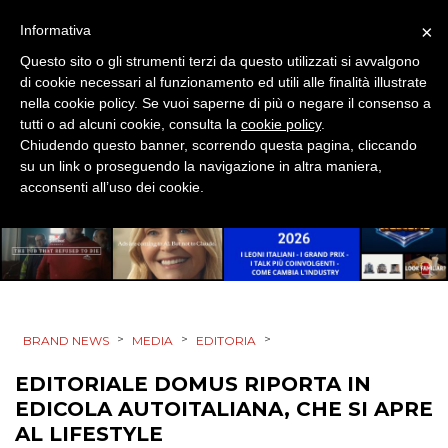
RADIO / AUDIO
×
Informativa
Questo sito o gli strumenti terzi da questo utilizzati si avvalgono
TV
di cookie necessari al funzionamento ed utili alle finalità illustrate
nella cookie policy. Se vuoi saperne di più o negare il consenso a
tutti o ad alcuni cookie, consulta la
cookie policy
.
Chiudendo questo banner, scorrendo questa pagina, cliccando
su un link o proseguendo la navigazione in altra maniera,
acconsenti all’uso dei cookie.
DATI
RICERCHE
PREVISIONI/SCENARI
>
>
>
BRAND NEWS
MEDIA
EDITORIA
NORMATIVE
EDITORIALE DOMUS RIPORTA IN
EDICOLA AUTOITALIANA, CHE SI APRE
TREND
AL LIFESTYLE