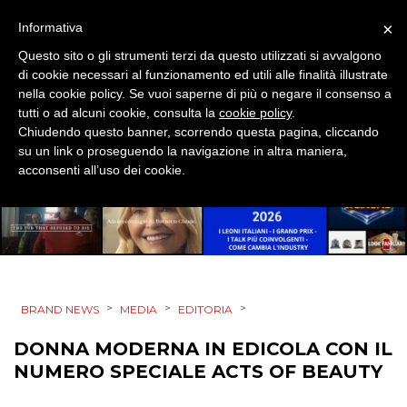
×
Informativa
SPONSOR
Questo sito o gli strumenti terzi da questo utilizzati si avvalgono
di cookie necessari al funzionamento ed utili alle finalità illustrate
DESIGN
nella cookie policy. Se vuoi saperne di più o negare il consenso a
tutti o ad alcuni cookie, consulta la
cookie policy
.
EVENTI
Chiudendo questo banner, scorrendo questa pagina, cliccando
su un link o proseguendo la navigazione in altra maniera,
MOBILE
acconsenti all’uso dei cookie.
PROMOZIONI
PRODOTTI
>
>
>
BRAND NEWS
MEDIA
EDITORIA
PUNTI VENDITA
DONNA MODERNA IN EDICOLA CON IL
NUMERO SPECIALE ACTS OF BEAUTY
CSR