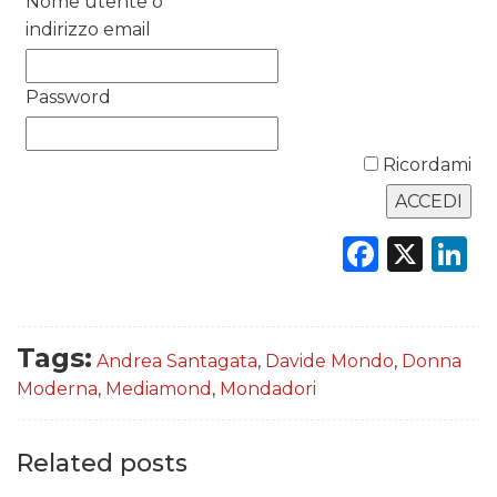
Nome utente o
indirizzo email
DATI
Password
RICERCHE
PREVISIONI/SCENARI
Ricordami
NORMATIVE
Faceb
X
L
TREND
CASE HISTORY
Tags:
Andrea Santagata
,
Davide Mondo
,
Donna
OPINIONI
Moderna
,
Mediamond
,
Mondadori
Related posts