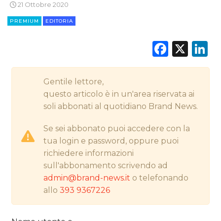
21 Ottobre 2020
STRATEGIE
PREMIUM
EDITORIA
Faceb
X
L
CINEMA
DIGITALE
Gentile lettore,
questo articolo è in un'area riservata ai
EDITORIA
soli abbonati al quotidiano Brand News.
ESTERNA
Se sei abbonato puoi accedere con la
tua login e password, oppure puoi
RADIO / AUDIO
richiedere informazioni
sull'abbonamento scrivendo ad
TV
admin@brand-news.it
o telefonando
allo
393 9367226