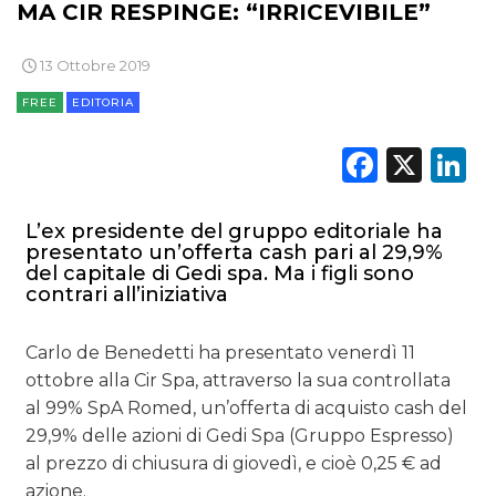
MA CIR RESPINGE: “IRRICEVIBILE”
13 Ottobre 2019
FREE
EDITORIA
Faceb
X
L
L’ex presidente del gruppo editoriale ha
presentato un’offerta cash pari al 29,9%
del capitale di Gedi spa. Ma i figli sono
contrari all’iniziativa
Carlo de Benedetti ha presentato venerdì 11
ottobre alla Cir Spa, attraverso la sua controllata
al 99% SpA Romed, un’offerta di acquisto cash del
29,9% delle azioni di Gedi Spa (Gruppo Espresso)
al prezzo di chiusura di giovedì, e cioè 0,25 € ad
azione.