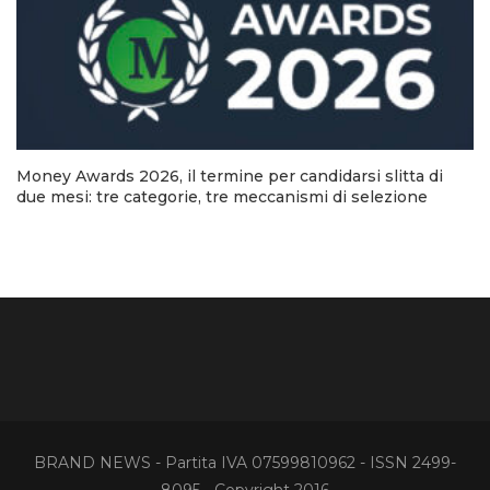
Money Awards 2026, il termine per candidarsi slitta di
due mesi: tre categorie, tre meccanismi di selezione
BRAND NEWS - Partita IVA 07599810962 - ISSN 2499-