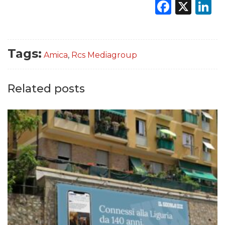
Faceb
X
L
Tags:
Amica
,
Rcs Mediagroup
Related posts