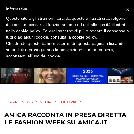
×
Informativa
CSR
Questo sito o gli strumenti terzi da questo utilizzati si avvalgono
STRATEGIE
di cookie necessari al funzionamento ed utili alle finalità illustrate
nella cookie policy. Se vuoi saperne di più o negare il consenso a
tutti o ad alcuni cookie, consulta la
cookie policy
.
Chiudendo questo banner, scorrendo questa pagina, cliccando
su un link o proseguendo la navigazione in altra maniera,
CINEMA
acconsenti all’uso dei cookie.
DIGITALE
EDITORIA
ESTERNA
>
>
>
BRAND NEWS
MEDIA
EDITORIA
RADIO / AUDIO
AMICA RACCONTA IN PRESA DIRETTA
LE FASHION WEEK SU AMICA.IT
TV