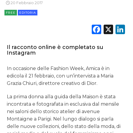
20 Febbraio 2017
FREE
EDITORIA
Faceb
X
L
DATI
Il racconto online è completato su
RICERCHE
Instagram
PREVISIONI/SCENARI
In occasione delle Fashion Week, Amica è in
edicola il 21 febbraio, con un’intervista a Maria
NORMATIVE
Grazia Chiuri, direttore creativo di Dior.
TREND
La prima donna alla guida della Maison è stata
incontrata e fotografata in esclusiva dal mensile
CASE HISTORY
nei saloni dello storico atelier di avenue
OPINIONI
Montaigne a Parigi. Nel lungo dialogo si parla
delle nuove collezioni, dello stato della moda, di