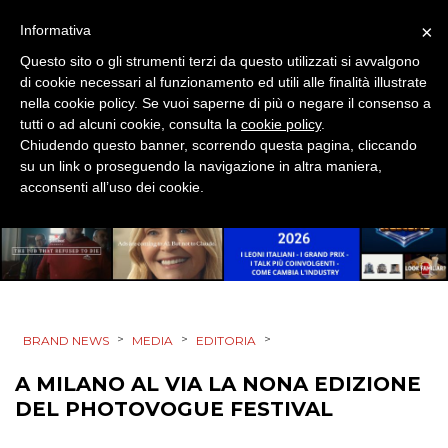
RADIO / AUDIO
×
Informativa
TV
Questo sito o gli strumenti terzi da questo utilizzati si avvalgono
di cookie necessari al funzionamento ed utili alle finalità illustrate
nella cookie policy. Se vuoi saperne di più o negare il consenso a
tutti o ad alcuni cookie, consulta la
cookie policy
.
Chiudendo questo banner, scorrendo questa pagina, cliccando
su un link o proseguendo la navigazione in altra maniera,
acconsenti all’uso dei cookie.
DATI
RICERCHE
PREVISIONI/SCENARI
>
>
>
BRAND NEWS
MEDIA
EDITORIA
NORMATIVE
A MILANO AL VIA LA NONA EDIZIONE
TREND
DEL PHOTOVOGUE FESTIVAL
CASE HISTORY