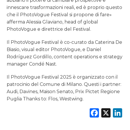
abbiano il potere di cambiare prospettive e
innescare trasformazioni reali, ed è proprio questo
che il PhotoVogue Festival si propone di fare»
afferma Alessia Glaviano, head of global
PhotoVogue e direttrice del Festival.
Il PhotoVogue Festival è co-curato da Caterina De
Biasio, visual editor PhotoVogue, e Daniel
Rodríguez Gordillo, content operations e strategy
manager Condé Nast.
Il PhotoVogue Festival 2025 è organizzato con il
patrocinio del Comune di Milano. Questi i partner:
Audi, Davines, Maison Senato, Prix Pictet Regione
Puglia Thanks to: Flos, Westwing.
Faceb
X
L