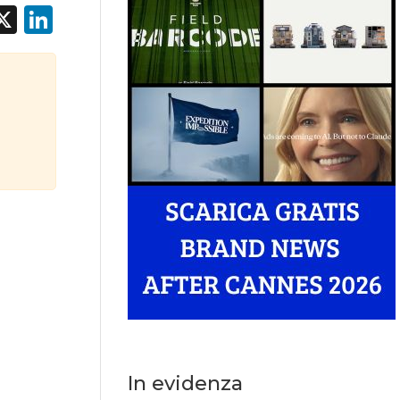
acebook
X
LinkedIn
In evidenza