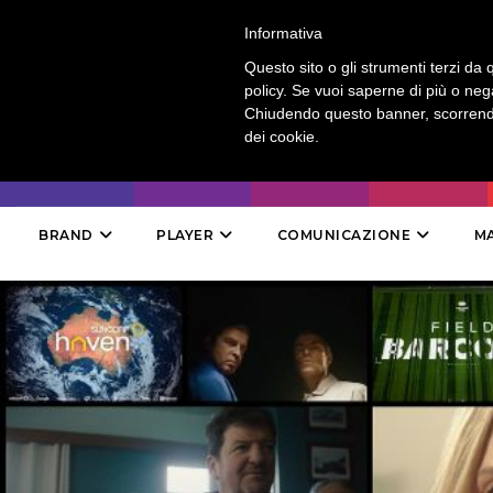
LOGIN
-
CONTATTI
-
ABBONAMENTI
Informativa
Questo sito o gli strumenti terzi da q
policy. Se vuoi saperne di più o neg
Chiudendo questo banner, scorrendo
dei cookie.
BRAND
PLAYER
COMUNICAZIONE
M