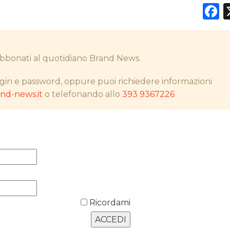
F
DATI
i abbonati al quotidiano Brand News.
RICERCHE
gin e password, oppure puoi richiedere informazioni
d-news.it
o telefonando allo
393 9367226
PREVISIONI/SCENARI
NORMATIVE
TREND
CASE HISTORY
OPINIONI
Ricordami