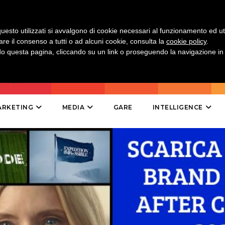
DIRECT
SPONSOR
uesto utilizzati si avvalgono di cookie necessari al funzionamento ed utili 
are il consenso a tutti o ad alcuni cookie, consulta la
cookie policy
.
DESIGN
 questa pagina, cliccando su un link o proseguendo la navigazione in a
EVENTI
MOBILE
ARKETING
MEDIA
GARE
INTELLIGENCE
PROMOZIONI
PRODOTTI
PUNTI VENDITA
CSR