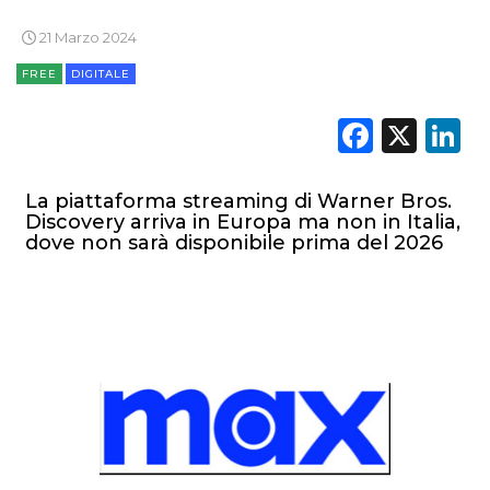
21 Marzo 2024
FREE
DIGITALE
Faceb
X
L
DATI
La piattaforma streaming di Warner Bros.
RICERCHE
Discovery arriva in Europa ma non in Italia,
dove non sarà disponibile prima del 2026
PREVISIONI/SCENARI
NORMATIVE
TREND
CASE HISTORY
OPINIONI