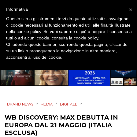
PUNTI VENDITA
×
Informativa
CSR
Questo sito o gli strumenti terzi da questo utilizzati si avvalgono
di cookie necessari al funzionamento ed utili alle finalità illustrate
STRATEGIE
nella cookie policy. Se vuoi saperne di più o negare il consenso a
tutti o ad alcuni cookie, consulta la
cookie policy
.
Chiudendo questo banner, scorrendo questa pagina, cliccando
su un link o proseguendo la navigazione in altra maniera,
acconsenti all’uso dei cookie.
CINEMA
DIGITALE
EDITORIA
>
>
>
BRAND NEWS
MEDIA
DIGITALE
ESTERNA
WB DISCOVERY: MAX DEBUTTA IN
RADIO / AUDIO
EUROPA DAL 21 MAGGIO (ITALIA
ESCLUSA)
TV