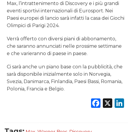
Max, l’intrattenimento di Discovery e i più grandi
eventi sportivi internazionali di Eurosport. Nei
Paesi europei di lancio sarà infatti la casa dei Giochi
Olimpici di Parigi 2024.
Verrà offerto con diversi piani di abbonamento,
che saranno annunciati nelle prossime settimane
e che varieranno di paese in paese.
Ci sarà anche un piano base con la pubblicità, che
sarà disponibile inizialmente solo in Norvegia,
Svezia, Danimarca, Finlandia, Paesi Bassi, Romania,
Polonia, Francia e Belgio.
Faceb
X
L
Tags:
Max
,
Warner Bros. Discovery