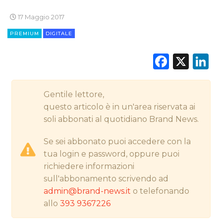
17 Maggio 2017
CINEMA
PREMIUM
DIGITALE
DIGITALE
Faceb
X
L
EDITORIA
Gentile lettore,
ESTERNA
questo articolo è in un'area riservata ai
soli abbonati al quotidiano Brand News.
RADIO / AUDIO
Se sei abbonato puoi accedere con la
TV
tua login e password, oppure puoi
richiedere informazioni
sull'abbonamento scrivendo ad
admin@brand-news.it
o telefonando
allo
393 9367226
DATI