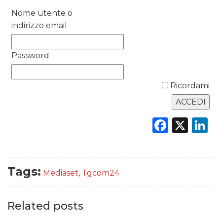
Nome utente o
RICERCHE
indirizzo email
PREVISIONI/SCENARI
Password
NORMATIVE
Ricordami
TREND
CASE HISTORY
Faceb
X
L
OPINIONI
Tags:
Mediaset
,
Tgcom24
Related posts