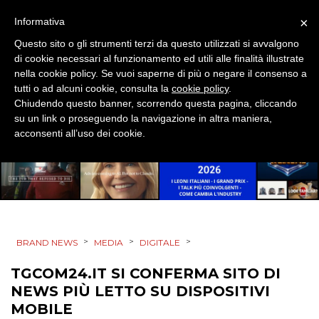
DESIGN
×
Informativa
Questo sito o gli strumenti terzi da questo utilizzati si avvalgono
EVENTI
di cookie necessari al funzionamento ed utili alle finalità illustrate
nella cookie policy. Se vuoi saperne di più o negare il consenso a
MOBILE
tutti o ad alcuni cookie, consulta la
cookie policy
.
Chiudendo questo banner, scorrendo questa pagina, cliccando
PROMOZIONI
su un link o proseguendo la navigazione in altra maniera,
acconsenti all’uso dei cookie.
PRODOTTI
PUNTI VENDITA
>
>
>
BRAND NEWS
MEDIA
DIGITALE
CSR
TGCOM24.IT SI CONFERMA SITO DI
STRATEGIE
NEWS PIÙ LETTO SU DISPOSITIVI
MOBILE