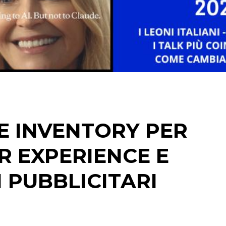
STRATEGIE
CINEMA
DIGITALE
EDITORIA
E INVENTORY PER
ESTERNA
R EXPERIENCE E
RADIO / AUDIO
 PUBBLICITARI
TV