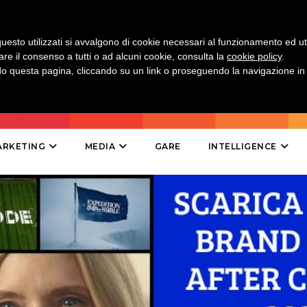
DIRECT
SPONSOR
uesto utilizzati si avvalgono di cookie necessari al funzionamento ed utili 
are il consenso a tutti o ad alcuni cookie, consulta la
cookie policy
.
DESIGN
 questa pagina, cliccando su un link o proseguendo la navigazione in a
EVENTI
MOBILE
ARKETING
MEDIA
GARE
INTELLIGENCE
PROMOZIONI
PRODOTTI
PUNTI VENDITA
CSR