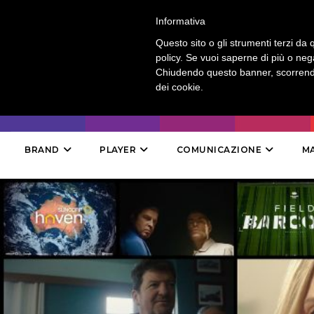
LOGIN
-
CONTATTI
-
ABBONAMENTI
Informativa
Questo sito o gli strumenti terzi da q
policy. Se vuoi saperne di più o neg
Chiudendo questo banner, scorrendo
dei cookie.
BRAND
PLAYER
COMUNICAZIONE
M