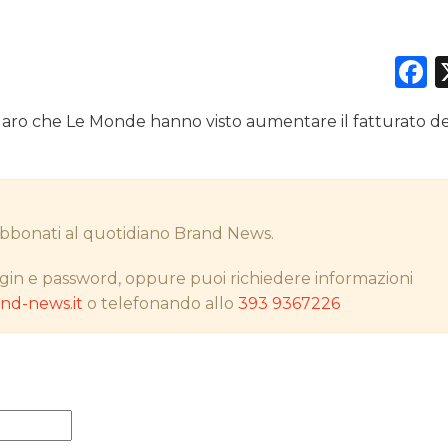
F
DATI
 Figaro che Le Monde hanno visto aumentare il fatturato d
RICERCHE
PREVISIONI/SCENARI
i abbonati al quotidiano Brand News.
NORMATIVE
gin e password, oppure puoi richiedere informazioni
TREND
d-news.it
o telefonando allo
393 9367226
CASE HISTORY
OPINIONI