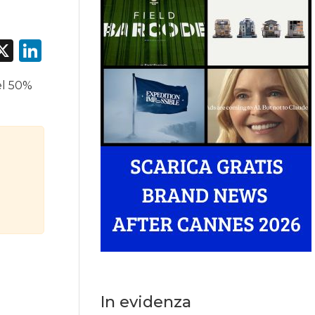
acebook
X
LinkedIn
el 50%
In evidenza