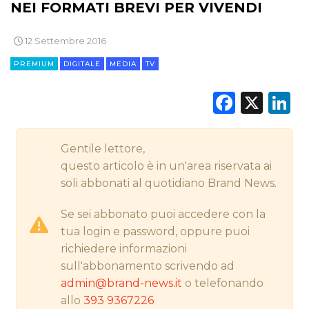
STRATEGIE
NEI FORMATI BREVI PER VIVENDI
12 Settembre 2016
PREMIUM
DIGITALE
MEDIA
TV
CINEMA
Faceb
X
L
DIGITALE
EDITORIA
Gentile lettore,
questo articolo è in un'area riservata ai
ESTERNA
soli abbonati al quotidiano Brand News.
RADIO / AUDIO
Se sei abbonato puoi accedere con la
tua login e password, oppure puoi
TV
richiedere informazioni
sull'abbonamento scrivendo ad
admin@brand-news.it
o telefonando
allo
393 9367226