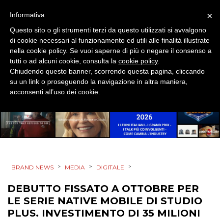
SPONSOR
×
Informativa
Questo sito o gli strumenti terzi da questo utilizzati si avvalgono
DESIGN
di cookie necessari al funzionamento ed utili alle finalità illustrate
nella cookie policy. Se vuoi saperne di più o negare il consenso a
EVENTI
tutti o ad alcuni cookie, consulta la
cookie policy
.
Chiudendo questo banner, scorrendo questa pagina, cliccando
MOBILE
su un link o proseguendo la navigazione in altra maniera,
acconsenti all’uso dei cookie.
PROMOZIONI
PRODOTTI
>
>
>
BRAND NEWS
MEDIA
DIGITALE
PUNTI VENDITA
DEBUTTO FISSATO A OTTOBRE PER
LE SERIE NATIVE MOBILE DI STUDIO
CSR
PLUS. INVESTIMENTO DI 35 MILIONI