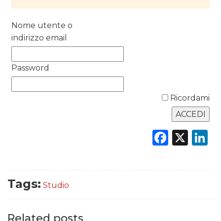
DATI
Nome utente o
indirizzo email
RICERCHE
PREVISIONI/SCENARI
Password
NORMATIVE
Ricordami
TREND
Faceb
X
L
CASE HISTORY
OPINIONI
Tags:
Studio
Related posts