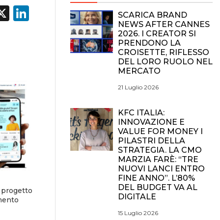
acebook
X
LinkedIn
SCARICA BRAND
NEWS AFTER CANNES
2026. I CREATOR SI
PRENDONO LA
CROISETTE, RIFLESSO
DEL LORO RUOLO NEL
MERCATO
21 Luglio 2026
KFC ITALIA:
INNOVAZIONE E
VALUE FOR MONEY I
PILASTRI DELLA
STRATEGIA. LA CMO
MARZIA FARÈ: “TRE
NUOVI LANCI ENTRO
FINE ANNO”. L’80%
DEL BUDGET VA AL
 progetto
DIGITALE
amento
15 Luglio 2026