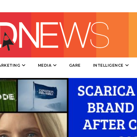
DIRECT
SPONSOR
DESIGN
EVENTI
MOBILE
ARKETING
MEDIA
GARE
INTELLIGENCE
PROMOZIONI
PRODOTTI
PUNTI VENDITA
CSR