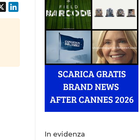
acebook
X
LinkedIn
In evidenza