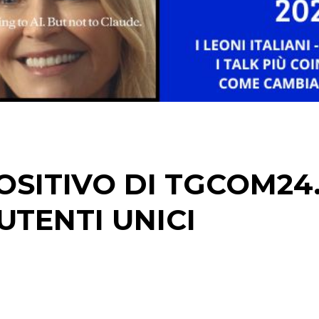
STRATEGIE
CINEMA
DIGITALE
EDITORIA
SITIVO DI TGCOM24.
ESTERNA
UTENTI UNICI
RADIO / AUDIO
TV