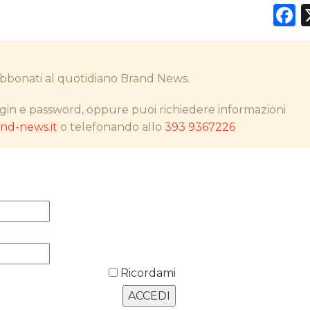
F
DATI
i abbonati al quotidiano Brand News.
RICERCHE
gin e password, oppure puoi richiedere informazioni
d-news.it
o telefonando allo
393 9367226
PREVISIONI/SCENARI
NORMATIVE
TREND
CASE HISTORY
OPINIONI
Ricordami