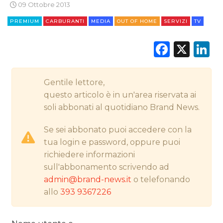
STRATEGIE
09 Ottobre 2013
PREMIUM
CARBURANTI
MEDIA
OUT OF HOME
SERVIZI
TV
Faceb
X
L
CINEMA
DIGITALE
Gentile lettore,
questo articolo è in un'area riservata ai
EDITORIA
soli abbonati al quotidiano Brand News.
ESTERNA
Se sei abbonato puoi accedere con la
tua login e password, oppure puoi
RADIO / AUDIO
richiedere informazioni
sull'abbonamento scrivendo ad
TV
admin@brand-news.it
o telefonando
allo
393 9367226