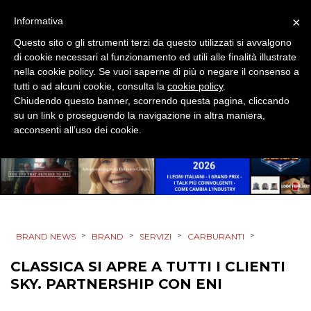
SPONSOR
×
Informativa
Questo sito o gli strumenti terzi da questo utilizzati si avvalgono
DESIGN
di cookie necessari al funzionamento ed utili alle finalità illustrate
nella cookie policy. Se vuoi saperne di più o negare il consenso a
EVENTI
tutti o ad alcuni cookie, consulta la
cookie policy
.
Chiudendo questo banner, scorrendo questa pagina, cliccando
su un link o proseguendo la navigazione in altra maniera,
MOBILE
acconsenti all’uso dei cookie.
PROMOZIONI
PRODOTTI
>
>
>
>
BRAND NEWS
BRAND
SERVIZI
CARBURANTI
PUNTI VENDITA
CLASSICA SI APRE A TUTTI I CLIENTI
SKY. PARTNERSHIP CON ENI
CSR