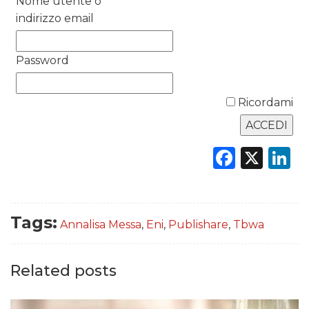
Nome utente o
indirizzo email
DATI
Password
RICERCHE
PREVISIONI/SCENARI
Ricordami
NORMATIVE
Faceb
X
L
TREND
CASE HISTORY
Tags:
OPINIONI
Annalisa Messa
,
Eni
,
Publishare
,
Tbwa
Related posts