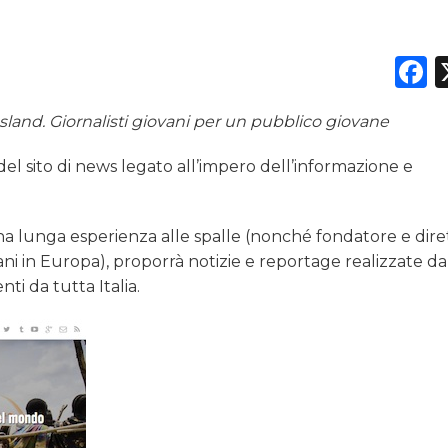
DATI
F
RICERCHE
sland. Giornalisti giovani per un pubblico giovane
PREVISIONI/SCENARI
a del sito di news legato all’impero dell’informazione e
NORMATIVE
TREND
una lunga esperienza alle spalle (nonché fondatore e dire
aliani in Europa), proporrà notizie e reportage realizzate d
CASE HISTORY
nti da tutta Italia.
OPINIONI