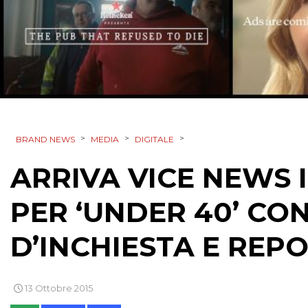
>
>
>
BRAND NEWS
MEDIA
DIGITALE
ARRIVA VICE NEWS 
PER ‘UNDER 40’ CO
D’INCHIESTA E REP
13 Ottobre 2015