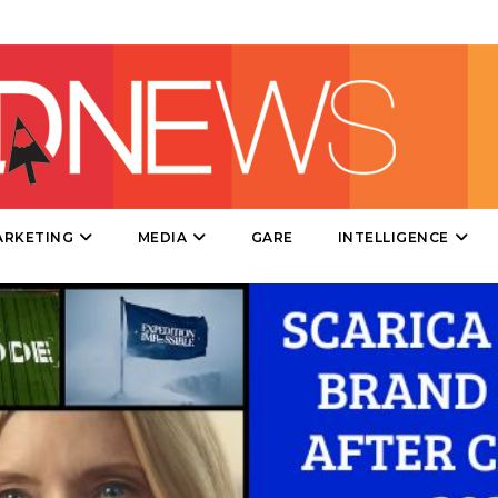
DESIGN
EVENTI
MOBILE
PROMOZIONI
ARKETING
MEDIA
GARE
INTELLIGENCE
PRODOTTI
PUNTI VENDITA
CSR
STRATEGIE