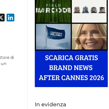
acebook
X
LinkedIn
ttore di
a un
In evidenza