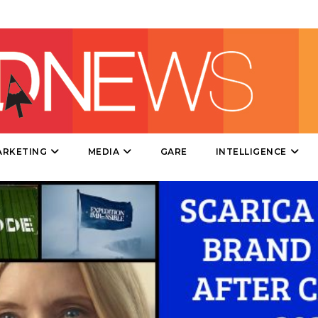
DATI
RICERCHE
PREVISIONI/SCENARI
ARKETING
MEDIA
GARE
INTELLIGENCE
NORMATIVE
TREND
CASE HISTORY
OPINIONI