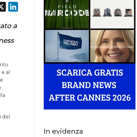
acebook
X
LinkedIn
ato a
eness
ento
 e al
ne
e
lla
i del
In evidenza