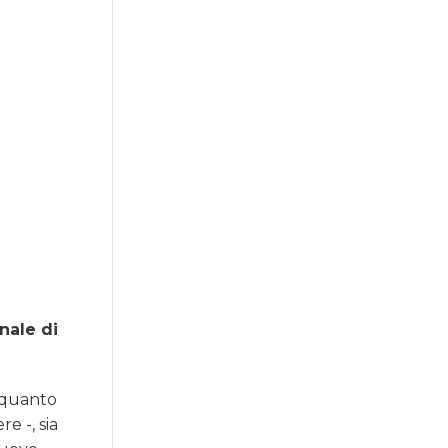
nale di
 quanto
e -, sia