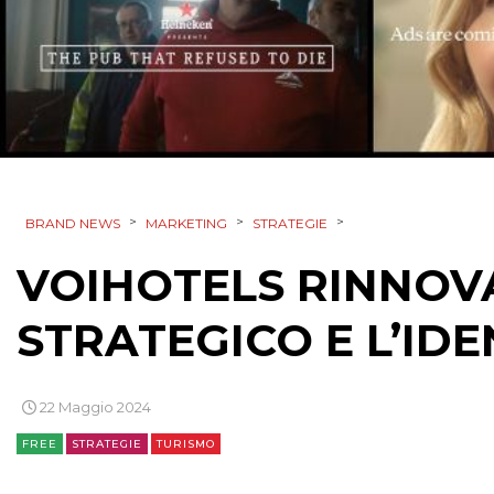
>
>
>
BRAND NEWS
MARKETING
STRATEGIE
VOIHOTELS RINNOV
STRATEGICO E L’ID
22 Maggio 2024
FREE
STRATEGIE
TURISMO