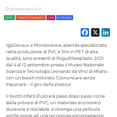
06 Settembre 2021
FREE
CONCESSIONARIE
CSR
ESTERNA
Faceb
X
L
IgpDecaux e Mondorevive, azienda specializzata
nella produzione di PVC e film in PET di alta
qualità, sono presenti al Roguiltlessplastic 2021
dal 4 al 12 settembre presso il Museo Nazionale
Scienza e Tecnologia Leonardo da Vinci di Milano
con un booth intitolato ‘Comunicare senza
inquinare – Il giro della plastica’.
Il booth infatti illustrerà passo dopo passo come
dalla polvere di PVC, un materiale economico
durevole e riciclabile, si ottenga una pellicola
sottile grazie ad una tecnologia estremamente