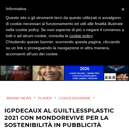
×
Informativa
DATI
Questo sito o gli strumenti terzi da questo utilizzati si avvalgono
di cookie necessari al funzionamento ed utili alle finalità illustrate
RICERCHE
nella cookie policy. Se vuoi saperne di più o negare il consenso a
tutti o ad alcuni cookie, consulta la
cookie policy
.
PREVISIONI/SCENARI
Chiudendo questo banner, scorrendo questa pagina, cliccando
su un link o proseguendo la navigazione in altra maniera,
NORMATIVE
acconsenti all’uso dei cookie.
TREND
CASE HISTORY
OPINIONI
>
>
>
BRAND NEWS
PLAYER
CONCESSIONARIE
IGPDECAUX AL GUILTLESSPLASTIC
2021 CON MONDOREVIVE PER LA
SOSTENIBILITÀ IN PUBBLICITÀ