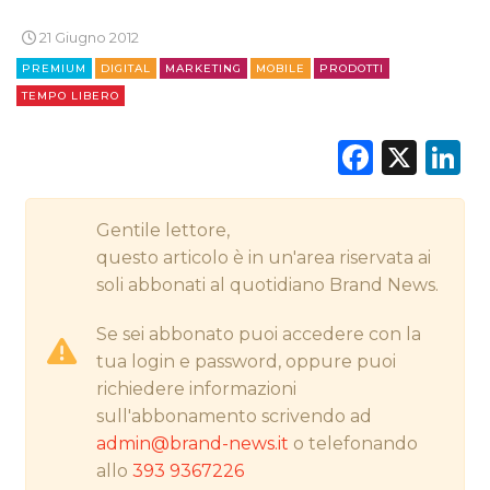
21 Giugno 2012
PREMIUM
DIGITAL
MARKETING
MOBILE
PRODOTTI
CINEMA
TEMPO LIBERO
DIGITALE
Faceb
X
L
EDITORIA
Gentile lettore,
ESTERNA
questo articolo è in un'area riservata ai
RADIO / AUDIO
soli abbonati al quotidiano Brand News.
Se sei abbonato puoi accedere con la
TV
tua login e password, oppure puoi
richiedere informazioni
sull'abbonamento scrivendo ad
admin@brand-news.it
o telefonando
allo
393 9367226