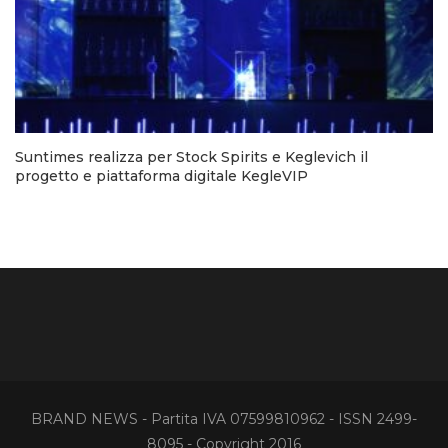
Suntimes realizza per Stock Spirits e Keglevich il
progetto e piattaforma digitale KegleVIP
BRAND NEWS - Partita IVA 07599810962 - ISSN 2499-
8095 - Copyright 2016