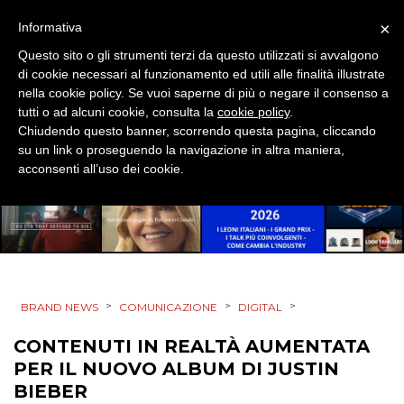
×
Informativa
DESIGN
Questo sito o gli strumenti terzi da questo utilizzati si avvalgono
di cookie necessari al funzionamento ed utili alle finalità illustrate
EVENTI
nella cookie policy. Se vuoi saperne di più o negare il consenso a
tutti o ad alcuni cookie, consulta la
cookie policy
.
MOBILE
Chiudendo questo banner, scorrendo questa pagina, cliccando
su un link o proseguendo la navigazione in altra maniera,
PROMOZIONI
acconsenti all’uso dei cookie.
PRODOTTI
PUNTI VENDITA
>
>
>
BRAND NEWS
COMUNICAZIONE
DIGITAL
CSR
CONTENUTI IN REALTÀ AUMENTATA
PER IL NUOVO ALBUM DI JUSTIN
STRATEGIE
BIEBER