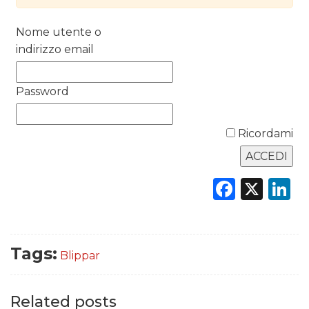
DATI
Nome utente o
RICERCHE
indirizzo email
PREVISIONI/SCENARI
Password
NORMATIVE
Ricordami
TREND
CASE HISTORY
Faceb
X
L
OPINIONI
Tags:
Blippar
Related posts