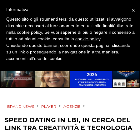
×
Informativa
SPONSOR
Questo sito o gli strumenti terzi da questo utilizzati si avvalgono
DESIGN
di cookie necessari al funzionamento ed utili alle finalità illustrate
nella cookie policy. Se vuoi saperne di più o negare il consenso a
tutti o ad alcuni cookie, consulta la
cookie policy
.
EVENTI
Chiudendo questo banner, scorrendo questa pagina, cliccando
su un link o proseguendo la navigazione in altra maniera,
MOBILE
acconsenti all’uso dei cookie.
PROMOZIONI
PRODOTTI
>
>
>
BRAND NEWS
PLAYER
AGENZIE
PUNTI VENDITA
SPEED DATING IN LBI, IN CERCA DEL
LINK TRA CREATIVITÀ E TECNOLOGIA
CSR