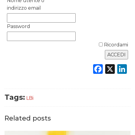
Nome utente o
indirizzo email
DATI
Password
RICERCHE
PREVISIONI/SCENARI
Ricordami
NORMATIVE
Faceb
X
L
TREND
CASE HISTORY
Tags:
LBi
OPINIONI
Related posts