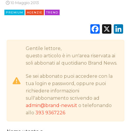
10 Maggio 2013
STRATEGIE
PREMIUM
AGENZIE
TREND
Faceb
X
L
CINEMA
DIGITALE
Gentile lettore,
questo articolo è in un'area riservata ai
EDITORIA
soli abbonati al quotidiano Brand News.
ESTERNA
Se sei abbonato puoi accedere con la
tua login e password, oppure puoi
RADIO / AUDIO
richiedere informazioni
sull'abbonamento scrivendo ad
TV
admin@brand-news.it
o telefonando
allo
393 9367226