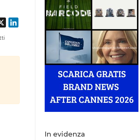
acebook
X
LinkedIn
ti
In evidenza