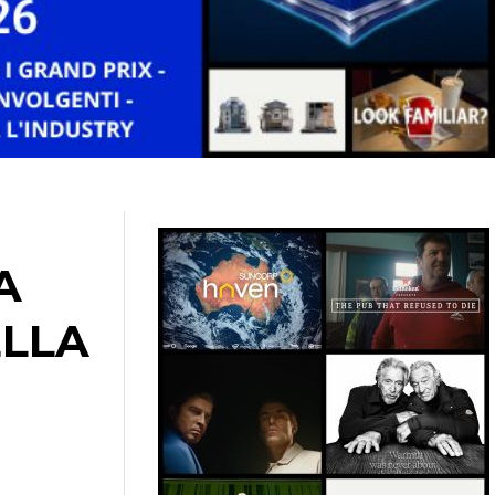
A
ELLA