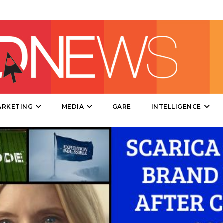
DIRECT
SPONSOR
DESIGN
EVENTI
MOBILE
ARKETING
MEDIA
GARE
INTELLIGENCE
PROMOZIONI
PRODOTTI
PUNTI VENDITA
CSR