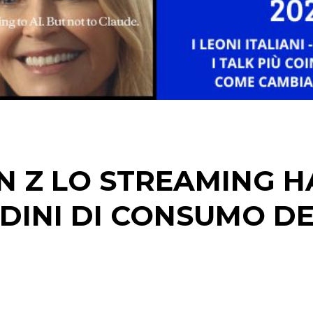
STRATEGIE
CINEMA
DIGITALE
EDITORIA
N Z LO STREAMING H
ESTERNA
DINI DI CONSUMO D
RADIO / AUDIO
TV