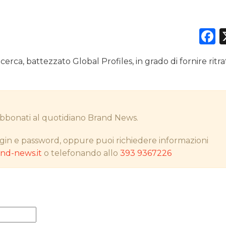
F
DATI
a, battezzato Global Profiles, in grado di fornire ritrat
RICERCHE
PREVISIONI/SCENARI
i abbonati al quotidiano Brand News.
NORMATIVE
gin e password, oppure puoi richiedere informazioni
TREND
d-news.it
o telefonando allo
393 9367226
CASE HISTORY
OPINIONI