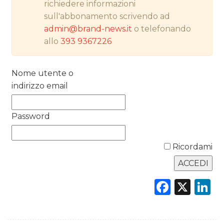
richiedere informazioni
PREVISIONI/SCENARI
sull'abbonamento scrivendo ad
NORMATIVE
admin@brand-news.it
o telefonando
allo
393 9367226
TREND
Nome utente o
CASE HISTORY
indirizzo email
OPINIONI
Password
Ricordami
Faceb
X
L