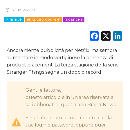
DIGITALE
15 Luglio 2019
PREMIUM
BRANDED CONTENT
RICERCHE
EDITORIA
Faceb
X
L
ESTERNA
RADIO / AUDIO
Ancora niente pubblicità per Netflix, ma sembra
aumentare in modo vertiginoso la presenza di
TV
product placement. La terza stagione della serie
Stranger Things segna un doppio record
Gentile lettore,
questo articolo è in un'area riservata ai
soli abbonati al quotidiano Brand News.
DATI
Se sei abbonato puoi accedere con la
RICERCHE
tua login e password, oppure puoi