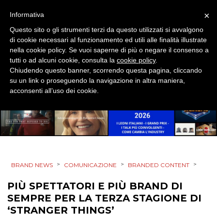
×
Informativa
MOBILE
Questo sito o gli strumenti terzi da questo utilizzati si avvalgono
di cookie necessari al funzionamento ed utili alle finalità illustrate
PROMOZIONI
nella cookie policy. Se vuoi saperne di più o negare il consenso a
tutti o ad alcuni cookie, consulta la
cookie policy
.
Chiudendo questo banner, scorrendo questa pagina, cliccando
su un link o proseguendo la navigazione in altra maniera,
PRODOTTI
acconsenti all’uso dei cookie.
PUNTI VENDITA
CSR
STRATEGIE
>
>
>
BRAND NEWS
COMUNICAZIONE
BRANDED CONTENT
PIÙ SPETTATORI E PIÙ BRAND DI
SEMPRE PER LA TERZA STAGIONE DI
CINEMA
‘STRANGER THINGS’