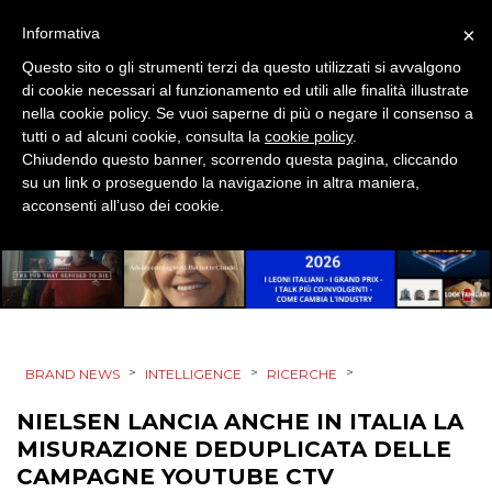
×
Informativa
CINEMA
Questo sito o gli strumenti terzi da questo utilizzati si avvalgono
di cookie necessari al funzionamento ed utili alle finalità illustrate
DIGITALE
nella cookie policy. Se vuoi saperne di più o negare il consenso a
tutti o ad alcuni cookie, consulta la
cookie policy
.
EDITORIA
Chiudendo questo banner, scorrendo questa pagina, cliccando
su un link o proseguendo la navigazione in altra maniera,
ESTERNA
acconsenti all’uso dei cookie.
RADIO / AUDIO
TV
>
>
>
BRAND NEWS
INTELLIGENCE
RICERCHE
NIELSEN LANCIA ANCHE IN ITALIA LA
MISURAZIONE DEDUPLICATA DELLE
DATI
CAMPAGNE YOUTUBE CTV