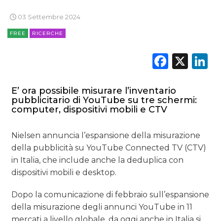
RICERCHE
03 Settembre 2024
PREVISIONI/SCENARI
FREE
RICERCHE
Faceb
X
L
NORMATIVE
TREND
E’ ora possibile misurare l’inventario
pubblicitario di YouTube su tre schermi:
CASE HISTORY
computer, dispositivi mobili e CTV
OPINIONI
Nielsen annuncia l’espansione della misurazione
della pubblicità su YouTube Connected TV (CTV)
in Italia, che include anche la deduplica con
dispositivi mobili e desktop.
Dopo la comunicazione di febbraio sull’espansione
della misurazione degli annunci YouTube in 11
mercati a livello globale, da oggi anche in Italia si