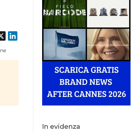
acebook
X
LinkedIn
one
In evidenza