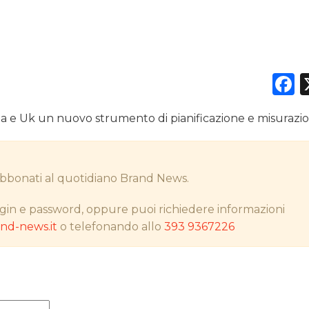
DATI
F
RICERCHE
ia e Uk un nuovo strumento di pianificazione e misurazi
PREVISIONI/SCENARI
NORMATIVE
i abbonati al quotidiano Brand News.
TREND
gin e password, oppure puoi richiedere informazioni
CASE HISTORY
d-news.it
o telefonando allo
393 9367226
OPINIONI