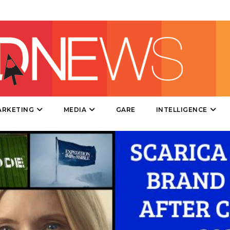
DIRECT
SPONSOR
DESIGN
EVENTI
MOBILE
ARKETING
MEDIA
GARE
INTELLIGENCE
PROMOZIONI
PRODOTTI
PUNTI VENDITA
CSR