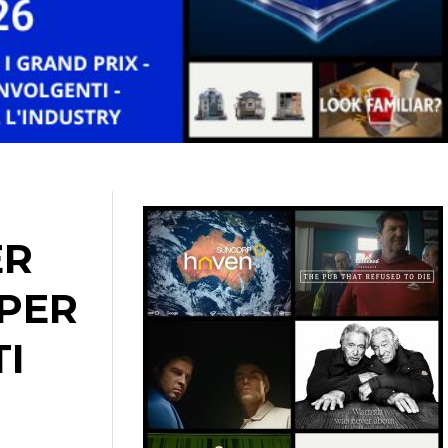
ER
 PER
TI