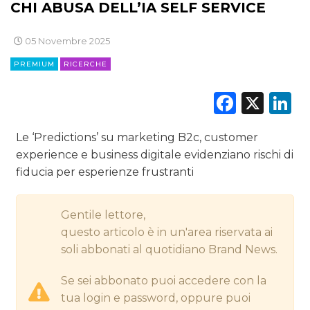
CINEMA
CHI ABUSA DELL’IA SELF SERVICE
DIGITALE
05 Novembre 2025
PREMIUM
RICERCHE
EDITORIA
Faceb
X
L
ESTERNA
RADIO / AUDIO
Le ‘Predictions’ su marketing B2c, customer
experience e business digitale evidenziano rischi di
TV
fiducia per esperienze frustranti
Gentile lettore,
questo articolo è in un'area riservata ai
soli abbonati al quotidiano Brand News.
DATI
Se sei abbonato puoi accedere con la
tua login e password, oppure puoi
RICERCHE