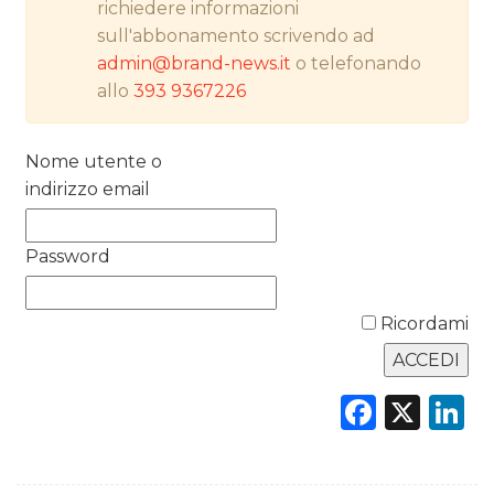
richiedere informazioni
sull'abbonamento scrivendo ad
PREVISIONI/SCENARI
admin@brand-news.it
o telefonando
NORMATIVE
allo
393 9367226
TREND
Nome utente o
indirizzo email
CASE HISTORY
OPINIONI
Password
Ricordami
Faceb
X
L