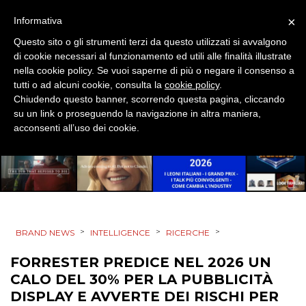
EVENTI
×
Informativa
Questo sito o gli strumenti terzi da questo utilizzati si avvalgono
MOBILE
di cookie necessari al funzionamento ed utili alle finalità illustrate
nella cookie policy. Se vuoi saperne di più o negare il consenso a
PROMOZIONI
tutti o ad alcuni cookie, consulta la
cookie policy
.
Chiudendo questo banner, scorrendo questa pagina, cliccando
su un link o proseguendo la navigazione in altra maniera,
acconsenti all’uso dei cookie.
PRODOTTI
PUNTI VENDITA
CSR
>
>
>
BRAND NEWS
INTELLIGENCE
RICERCHE
STRATEGIE
FORRESTER PREDICE NEL 2026 UN
CALO DEL 30% PER LA PUBBLICITÀ
DISPLAY E AVVERTE DEI RISCHI PER