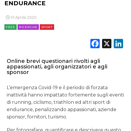
RICERCHE
ENDURANCE
PREVISIONI/SCENARI
01 Aprile 2020
NORMATIVE
FREE
RICERCHE
SPORT
Faceb
X
L
TREND
CASE HISTORY
Online brevi questionari rivolti agli
appassionati, agli organizzatori e agli
OPINIONI
sponsor
L’emergenza Covid-19 e il periodo di forzata
inattività hanno impattato fortemente sugli eventi
di running, ciclismo, triathlon ed altri sport di
endurance, penalizzando appassionati, aziende
sponsor, fornitori, turismo.
Per fotografare, quantificare e descrivere questo