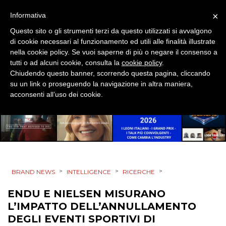
CINEMA
×
Informativa
Questo sito o gli strumenti terzi da questo utilizzati si avvalgono
DIGITALE
di cookie necessari al funzionamento ed utili alle finalità illustrate
nella cookie policy. Se vuoi saperne di più o negare il consenso a
EDITORIA
tutti o ad alcuni cookie, consulta la
cookie policy
.
Chiudendo questo banner, scorrendo questa pagina, cliccando
ESTERNA
su un link o proseguendo la navigazione in altra maniera,
acconsenti all’uso dei cookie.
RADIO / AUDIO
TV
>
>
>
BRAND NEWS
INTELLIGENCE
RICERCHE
ENDU E NIELSEN MISURANO
DATI
L’IMPATTO DELL’ANNULLAMENTO
DEGLI EVENTI SPORTIVI DI