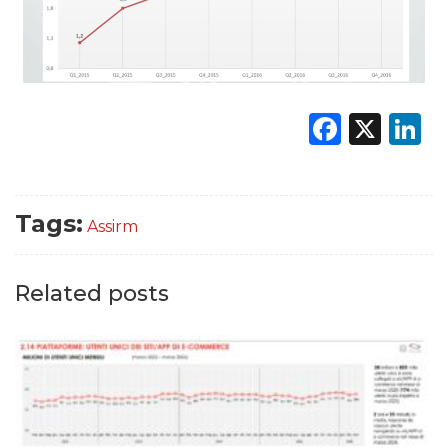
Faceb
X
L
Tags:
Assirm
Related posts