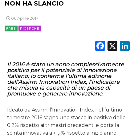
NON HA SLANCIO
DATI
06 Aprile 2017
FREE
RICERCHE
RICERCHE
Faceb
X
L
PREVISIONI/SCENARI
NORMATIVE
Il 2016 è stato un anno complessivamente
positivo per il potenziale di innovazione
italiano: lo conferma l’ultima edizione
TREND
dell’Assirm Innovation Index, l’indicatore
che misura la capacità di un paese di
CASE HISTORY
promuove e generare innovazione.
OPINIONI
Ideato da Assirm, l’Innovation Index nell’ultimo
trimestre 2016 segna uno stacco in positivo dello
0,2% rispetto ai trimestri precedenti e porta la
spinta innovativa a +1,1% rispetto a inizio anno,