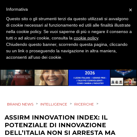
STRATEGIE
×
Informativa
Questo sito o gli strumenti terzi da questo utilizzati si avvalgono
di cookie necessari al funzionamento ed utili alle finalità illustrate
nella cookie policy. Se vuoi saperne di più o negare il consenso a
CINEMA
tutti o ad alcuni cookie, consulta la
cookie policy
.
Chiudendo questo banner, scorrendo questa pagina, cliccando
su un link o proseguendo la navigazione in altra maniera,
DIGITALE
acconsenti all’uso dei cookie.
EDITORIA
ESTERNA
RADIO / AUDIO
>
>
>
BRAND NEWS
INTELLIGENCE
RICERCHE
TV
ASSIRM INNOVATION INDEX: IL
POTENZIALE DI INNOVAZIONE
DELL’ITALIA NON SI ARRESTA MA