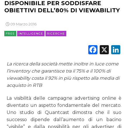
DISPONIBILE PER SODDISFARE
OBIETTIVI DELL’80% DI VIEWABILITY
09 Marzo 2016
FREE
INTELLIGENCE
RICERCHE
Faceb
X
L
La ricerca della società mette inoltre in luce come
l’inventory che garantisce tra il 75% e il 100% di
viewability costa il 92% in più rispetto alla media di
acquisto in RTB
La visibilità delle campagne advertising online è
diventato un aspetto fondamentale del mercato.
Uno studio di Quantcast dimostra che il suo
successo dipende dall’aumento di un bacino
“visibile” e dalla possibilità per gli advertiser di