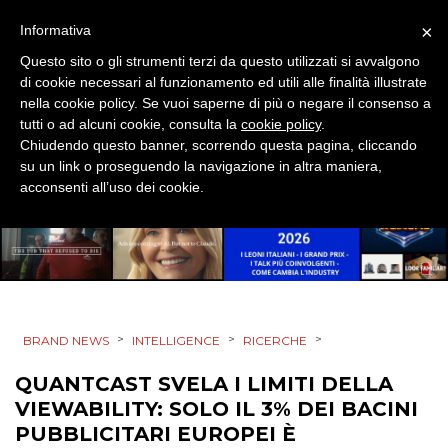
RICERCHE
×
Informativa
Questo sito o gli strumenti terzi da questo utilizzati si avvalgono
PREVISIONI/SCENARI
di cookie necessari al funzionamento ed utili alle finalità illustrate
nella cookie policy. Se vuoi saperne di più o negare il consenso a
NORMATIVE
tutti o ad alcuni cookie, consulta la
cookie policy
.
Chiudendo questo banner, scorrendo questa pagina, cliccando
TREND
su un link o proseguendo la navigazione in altra maniera,
acconsenti all’uso dei cookie.
CASE HISTORY
OPINIONI
>
>
>
BRAND NEWS
INTELLIGENCE
RICERCHE
QUANTCAST SVELA I LIMITI DELLA
VIEWABILITY: SOLO IL 3% DEI BACINI
PUBBLICITARI EUROPEI È