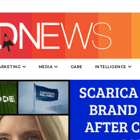
DIRECT
SPONSOR
DESIGN
EVENTI
MOBILE
ARKETING
MEDIA
GARE
INTELLIGENCE
PROMOZIONI
PRODOTTI
PUNTI VENDITA
CSR