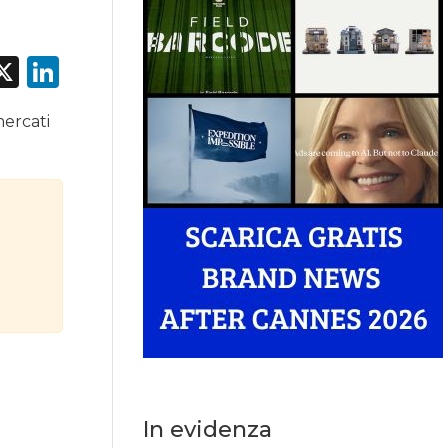
acebook
X
LinkedIn
mercati
In evidenza