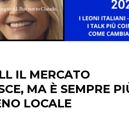
STRATEGIE
CINEMA
DIGITALE
EDITORIA
LL IL MERCATO
ESTERNA
SCE, MA È SEMPRE PI
RADIO / AUDIO
ENO LOCALE
TV