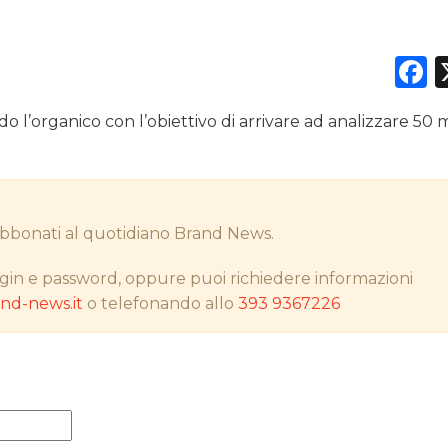
F
DATI
 l’organico con l’obiettivo di arrivare ad analizzare 50 
RICERCHE
PREVISIONI/SCENARI
i abbonati al quotidiano Brand News.
NORMATIVE
gin e password, oppure puoi richiedere informazioni
TREND
d-news.it
o telefonando allo
393 9367226
CASE HISTORY
OPINIONI