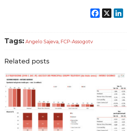
Faceb
X
L
Tags:
Angelo Sajeva
,
FCP-Assogotv
Related posts