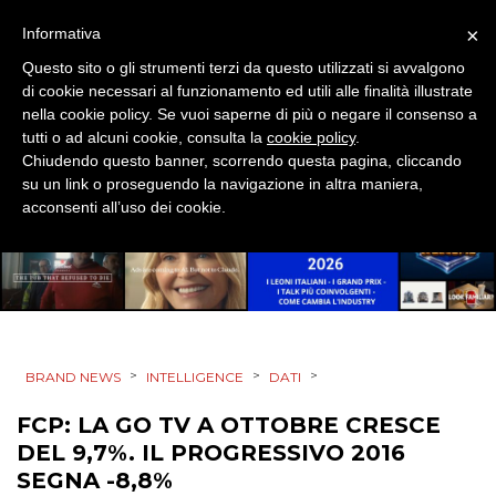
CSR
×
Informativa
STRATEGIE
Questo sito o gli strumenti terzi da questo utilizzati si avvalgono
di cookie necessari al funzionamento ed utili alle finalità illustrate
nella cookie policy. Se vuoi saperne di più o negare il consenso a
tutti o ad alcuni cookie, consulta la
cookie policy
.
Chiudendo questo banner, scorrendo questa pagina, cliccando
CINEMA
su un link o proseguendo la navigazione in altra maniera,
acconsenti all’uso dei cookie.
DIGITALE
EDITORIA
ESTERNA
RADIO / AUDIO
>
>
>
BRAND NEWS
INTELLIGENCE
DATI
FCP: LA GO TV A OTTOBRE CRESCE
TV
DEL 9,7%. IL PROGRESSIVO 2016
SEGNA -8,8%