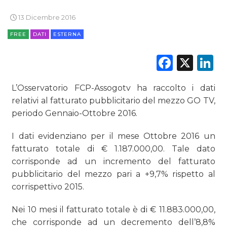
13 Dicembre 2016
FREE
DATI
ESTERNA
DATI
Faceb
X
L
RICERCHE
L’Osservatorio FCP-Assogotv ha raccolto i dati
PREVISIONI/SCENARI
relativi al fatturato pubblicitario del mezzo GO TV,
periodo Gennaio-Ottobre 2016.
NORMATIVE
I dati evidenziano per il mese Ottobre 2016 un
TREND
fatturato totale di € 1.187.000,00. Tale dato
corrisponde ad un incremento del fatturato
CASE HISTORY
pubblicitario del mezzo pari a +9,7% rispetto al
OPINIONI
corrispettivo 2015.
Nei 10 mesi il fatturato totale è di € 11.883.000,00,
che corrisponde ad un decremento dell’8,8%