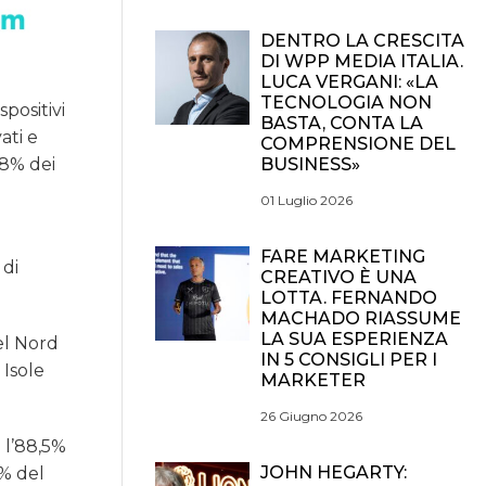
DENTRO LA CRESCITA
DI WPP MEDIA ITALIA.
LUCA VERGANI: «LA
TECNOLOGIA NON
positivi
BASTA, CONTA LA
ati e
COMPRENSIONE DEL
BUSINESS»
,8% dei
01 Luglio 2026
FARE MARKETING
 di
CREATIVO È UNA
LOTTA. FERNANDO
MACHADO RIASSUME
LA SUA ESPERIENZA
el Nord
IN 5 CONSIGLI PER I
 Isole
MARKETER
26 Giugno 2026
 l’88,5%
JOHN HEGARTY:
3% del