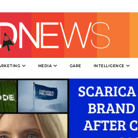
RADIO / AUDIO
TV
ARKETING
MEDIA
GARE
INTELLIGENCE
DATI
RICERCHE
PREVISIONI/SCENARI
NORMATIVE
TREND