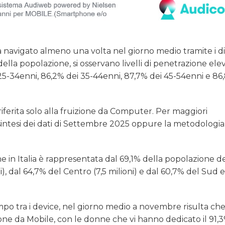
a navigato almeno una volta nel giorno medio tramite i dis
ella popolazione, si osservano livelli di penetrazione elev
25-34enni, 86,2% dei 35-44enni, 87,7% dei 45-54enni e 86
riferita solo alla fruizione da Computer. Per maggiori
sintesi dei dati di Settembre 2025 oppure la metodologia
ne in Italia è rappresentata dal 69,1% della popolazione d
ni), dal 64,7% del Centro (7,5 milioni) e dal 60,7% del Sud e
mpo tra i device, nel giorno medio a novembre risulta che
one da Mobile, con le donne che vi hanno dedicato il 91,