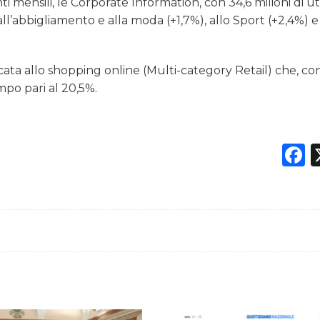
 mensili, le Corporate Information, con 34,6 milioni di u
 all’abbigliamento e alla moda (+1,7%), allo Sport (+2,4%) e
cata allo shopping online (Multi-category Retail) che, co
mpo pari al 20,5%.
F