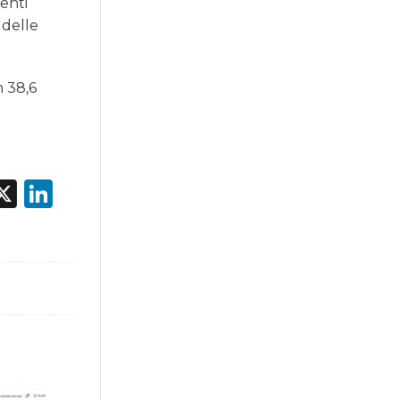
tenti
 delle
n 38,6
acebook
X
LinkedIn