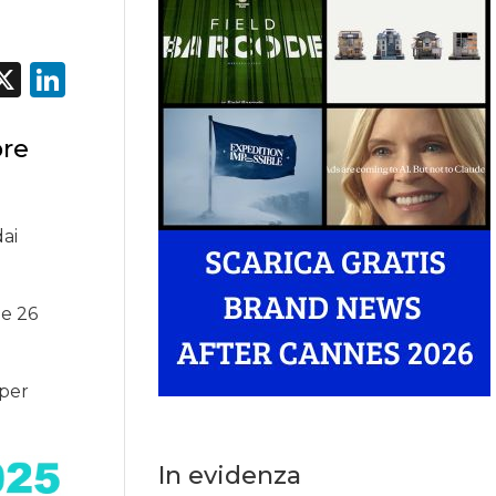
acebook
X
LinkedIn
bre
dai
 e 26
 per
In evidenza